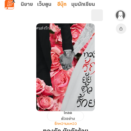
ข้ามไปยังเนื้อหาหลัก
นิยาย
เว็บตูน
อีบุ๊ก
มุมนักเขียน
โหลด
ทวง
ตัวอย่าง
รัก
รักหวานแหวว
ยัย