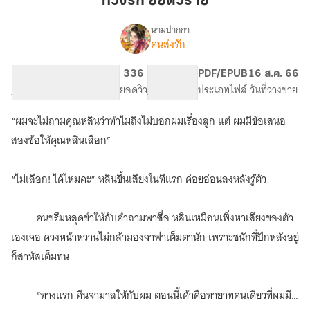
ทวงรัก ยัยตัวร้าย
ตัว
ร้าย
นามปากกา
คนส่งรัก
เรื่อง
ทวง
รัก
11.74K
67
336
PG ทั่วไป
PDF/EPUB
16 ส.ค. 66
ยัย
จำนวนคำ
จำนวนหน้า (A5)
ยอดวิว
ระดับเนื้อหา
ประเภทไฟล์
วันที่วางขาย
ตัว
ร้าย
“ผมจะไม่ถามคุณหลินว่าทำไมถึงไม่บอกผมเรื่องลูก แต่ ผมมีข้อเสนอ
สองข้อให้คุณหลินเลือก”
“ไม่เลือก! ได้ไหมคะ” หลินขึ้นเสียงในทีแรก ค่อยอ่อนลงหลังรู้ตัว
คนขรึมหลุดขำให้กับคำถามพาซื่อ หลินเหมือนเพิ่งหาเสียงของตัว
เองเจอ ดวงหน้าหวานไม่กล้ามองจาฟาเต็มตานัก เพราะชนักที่ปักหลังอยู่
ก็สาหัสเต็มทน
“ทางแรก คืนจามาลให้กับผม ตอนนี้เค้าคือทายาทคนเดียวที่ผมมี