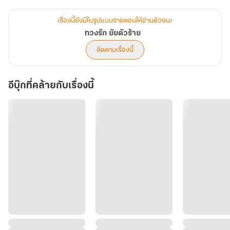
ส่วนทางที่สอง...” คนเข้มแกล้งหยุดพูด จ้องหน้าหวานไม่วางตา กดดันให้
อีกฝ่ายทนไม่ไหว จนต้องออกปากถามน้ำเสียงขุ่น
เรื่องนี้ยังมีในรูปแบบรายตอนให้อ่านด้วยนะ
ทวงรัก ยัยตัวร้าย
“ทางที่สองคืออะไรคะ”
ติดตามเรื่องนี้
“ทางที่สอง คือคุณหลินต้องให้ทายาทกับผมอีกคน ด้วยวิธีธรรมชาติ หลัง
อีบุ๊กที่คล้ายกับเรื่องนี้
จากคุณคลอด ผมในฐานะนายจ้าง จะไม่มารบกวนคุณอีกต่อไป ออกจาก
ชีวิตคุณตลอดกาล” รอยยิ้มการค้าปรากฏบนหน้าคมคร้ามอีกครั้ง
ไม่น่าไว้ใจ ดูหลอกลวงแบบสุด ๆ แต่เธอไม่มีทางเลือก ควรทำยังไงดี