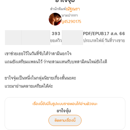
ยาใจจุ๋ม
ณัฐณรา
สำนักพิมพ์
นามปากกา
เรื่อง
g45290175
ยา
ใจ
จุ๋ม
31.05K
129
393
PG ทั่วไป
PDF/EPUB
17 ส.ค. 66
จำนวนคำ
จำนวนหน้า (A5)
ยอดวิว
ระดับเนื้อหา
ประเภทไฟล์
วันที่วางขาย
เขาช่วยเธอไว้ในวันที่จับได้ว่าสามีนอกใจ
แถมยังเตรียมแพลนไว้ ว่าจะสวมแทนรับบทสามีคนใหม่ยังไงดี
ยาใจจุ๋มเป็นหนึ่งในกลุ่มนิยายเรื่องสั้นนะคะ
แวะมาอ่านคลายเครียดได้ค่ะ
เรื่องนี้ยังมีในรูปแบบรายตอนให้อ่านด้วยนะ
ยาใจจุ๋ม
ติดตามเรื่องนี้