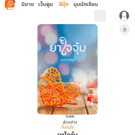
ข้ามไปยังเนื้อหาหลัก
นิยาย
เว็บตูน
อีบุ๊ก
มุมนักเขียน
โหลด
ยา
ตัวอย่าง
ใจ
ซึ้งกินใจ
จุ๋ม