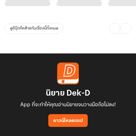
" ค่ะ ทีเรกซ์ก็ทีเรกซ์"
หญิงสาวถอนหายใจเฮือก ก้มหน้าอย่างออกอาการเซ็ง เลยไม่เห็นแววตา
พราวระยับอย่างคนกลั้นหัวเราะของผู้ชายที่นั่งตรงกันข้าม
ดูอีบุ๊กที่คล้ายกับเรื่องนี้ทั้งหมด
ผู้หญิงใส่แว่นหนาผมม้าตรงแหน่วหน้าเขาไม่รู้เลยว่าเขาแกล้งเธอ .. มีอีก
หลายอย่างที่ตรีลักษณ์ไม่รู้เกี่ยวกับเขา เช่นว่า ... เขาพูดและฟังภาษาไทย
ได้รู้เรื่องดีพอๆกับเจ้าของภาษาทีเดียว แบรทลี่ย์ยิ้มตีหน้าซื่อ เมื่อเธอเงย
หน้ามอง
......................................................
เธออยู่ในวัยที่เรียกว่ารถไฟป้ายสุดท้ายวิ่งเลยป้ายไปนานแล้ว
ความโสดช่างโหดร้าย และผู้ชายดีๆก็หายาก
เมื่อฟ้าส่งผู้ชายดีๆที่หล่อมากมาให้
นิยาย Dek-D
ตรีลักษณ์เลยทำทุกอย่างเพื่อมัดใจเขาไว้
App ที่จะทำให้คุณอ่านนิยายจนวางมือถือไม่ลง!
เอาล่ะนะ... มารยาห้าร้อยเล่มเกวียนของสาวไทย
ปฏิบัติการอ่อยแบบละมุนละไม..จึงเริ่มขึ้น
ดาวน์โหลดแอป