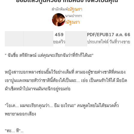
ยอมแล้วทูนหัวอยากมีคนข้างตัวเป็นคุณ
อยาก
ณัฐณรา
สำนักพิมพ์
มี
นามปากกา
เรื่อง
คน
ณัฐณรา
ยอม
ข้าง
แล้ว
ตัว
ทูนหัว
109.84K
351
459
PG ทั่วไป
PDF/EPUB
17 ส.ค. 66
เป็น
อยาก
จำนวนคำ
จำนวนหน้า (A5)
ยอดวิว
ระดับเนื้อหา
ประเภทไฟล์
วันที่วางขาย
มี
คุณ
คน
" ฉันชื่อ ตรีลักษณ์ แต่คุณจะเรียกฉันว่าที่รักก็ได้นะ"
ข้าง
ตัว
เป็น
หญิงสาวบอกพลางซ่อนยิ้มไว้อย่างเต็มที่ ตามองผู้ชายต่างชาติที่ตนเอง
คุณ
เอาปูนแดงหมายหัวว่าชาตินี้ต้องได้เป็นผะ... เอ่อ เป็นคนรักให้ได้ มือบิด
ผ้าเช็ดหน้าไปมาจนมันจะฉีกอยู่รอมร่อ
"โอเค... ผมจะเรียกคุณว่า... อืม อะไรนะ" คนพูดไทยไม่ได้ขมวดคิ้ว
พยายามออกเสียง
"ทะ... ที"