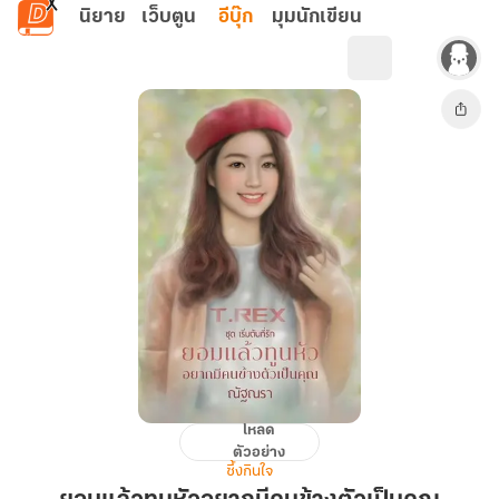
ข้ามไปยังเนื้อหาหลัก
นิยาย
เว็บตูน
อีบุ๊ก
มุมนักเขียน
โหลด
ยอม
ตัวอย่าง
แล้ว
ซึ้งกินใจ
ทูนหัว