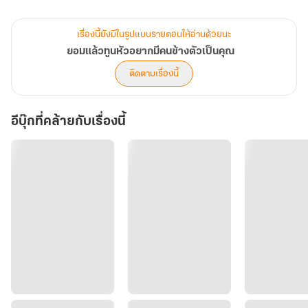
" ที่... รัก ค่ะ ช้าๆ ที่...รัก"
กรี๊ดดด นึกภาพเขาเรียกเธอแบบนี้ต่อหน้าสาวๆคนอื่นในมหาวิทยาลัยสิ
เรื่องนี้ยังมีในรูปแบบรายตอนให้อ่านด้วยนะ
อาจารย์ภาษาไทยผู้เงียบขรึมประจำภาควิชากลั้นเสียงหัวเราะแห่งชัยชนะ
ยอมแล้วทูนหัวอยากมีคนข้างตัวเป็นคุณ
ไว้
ติดตามเรื่องนี้
"โอ.." ศาสตราจารย์หนุ่มตาน้ำข้าวยิ้มกว้าง " ที..."
^/////^
อีบุ๊กที่คล้ายกับเรื่องนี้
ตรีลักษณ์ยิ้มบางๆก่อนจะตาเหลือกเมื่อเขาเรียก
" ทีเรกซ์ โอ... เป็นชื่อที่น่าสนใจนะ แต่ก็เหมาะกับคุณดี ทีเรกซ์ ต่อไปนี้
ผมจะเรียกคุณทีเรกซ์"
" เอ่อ... ไม่ใช่ค่ะ คือ เอ่อ"
"ทีเรกซ์ น่ารักดี ผมชอบไดโนเสาร์ตั้งแต่เด็กๆแล้ว"
แบรทลี่ย์ยิ้มสดใสให้เธอ ชะนีไทยที่กำลังจะอ้าปากแย้งว่าเขาเรียกผิดเลย
พูดไม่ออก หญิงสาวยิ้มเจื่อน...
น่ารักดี น่ารักดี น่ารักดี
คำนี้สะท้อนก้องในหัวเธอ....
เอาวะ...