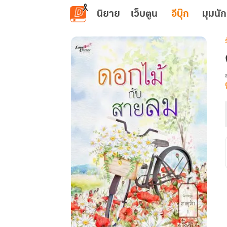
ข้ามไปยังเนื้อหาหลัก
นิยาย
เว็บตูน
อีบุ๊ก
มุมนัก
เ