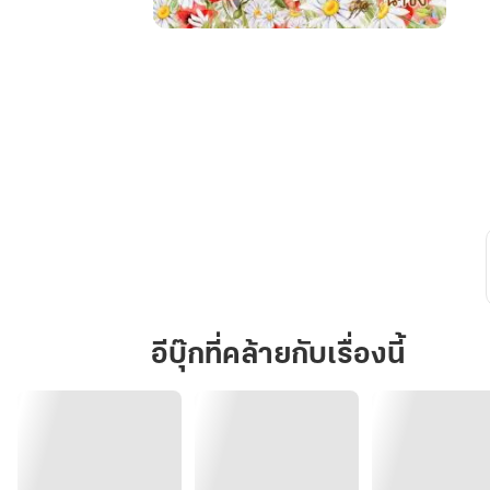
ดอกไม้
กับ
สายลม
(ธาตุ
รัก
1)
อีบุ๊กที่คล้ายกับเรื่องนี้