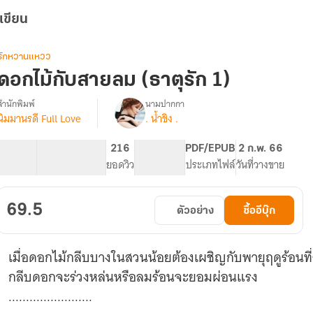
เขียน
รักหวานแหวว
ดอกไม้กับสายลม (ธาตุรัก 1)
สำนักพิมพ์
นามปากกา
นิมมานรดี Full Love
. น้ำขิง .
รื่อง
นิยาย
ชุด
32.81K
184
216
PG ทั่วไป
PDF/EPUB
2 ก.พ. 66
ธาตุ
จำนวนคำ
จำนวนหน้า (A5)
ยอดวิว
ระดับเนื้อหา
ประเภทไฟล์
วันที่วางขาย
รัก
4
เรื่อง
69.5
ตัวอย่าง
ซื้ออีบุ๊ก
เมื่อดอกไม้กลีบบางในสวนน้อยต้องเผชิญกับพายุฤดูร้อนที่
กลีบดอกจะร่วงหล่นหรือลมร้อนจะยอมผ่อนแรง
........................