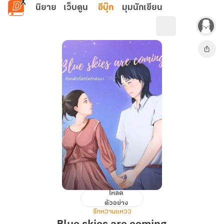
ข้ามไปยังเนื้อหาหลัก
นิยาย
เว็บตูน
อีบุ๊ก
มุมนักเขียน
โหลด
Blue
ตัวอย่าง
skies
รักหวานแหวว
are