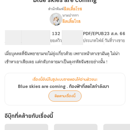
Blue skies are coming
coming
ลิตเติ้ลโรส
สำนักพิมพ์
นามปากกา
Blue
เรื่อง
ลิตเติ้ลโรส
skies
are
89K
524
132
PG ทั่วไป
PDF/EPUB
23 ส.ค. 66
coming
จำนวนคำ
จำนวนหน้า (A5)
ยอดวิว
ระดับเนื้อหา
ประเภทไฟล์
วันที่วางขาย
.
ท้องฟ้า
ที่
เมื่อบุคคลที่ฉันพยายามจะไม่ยุ่งเกี่ยวด้วย เพราะหน้าตาเขามันดุ ไม่น่า
สดใส
เข้าหาเอาเสียเลย แต่กลับกลายมาเป็นลุงรหัสฉันซะอย่างนั้น !
กำลัง
มา
เรื่องนี้ยังมีในรูปแบบรายตอนให้อ่านด้วยนะ
Blue skies are coming . ท้องฟ้าที่สดใสกำลังมา
ติดตามเรื่องนี้
อีบุ๊กที่คล้ายกับเรื่องนี้