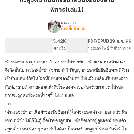
ทะลุมิติมาเป็นภรรยาตัวน้อยของสามี
เป็น
พิการ(เล่ม1)
ภรรยา
ตัว
นามปากกา
น้อย
หิมะที่ปลิดปลิว
เรื่อง
ทะลุ
ของ
มิติ
สามี
116.32K
493
5.42K
PG ทั่วไป
PDF/EPUB
29 ส.ค. 66
มา
จำนวนคำ
จำนวนหน้า (A5)
พิการ(เล่ม1)
ยอดวิว
ระดับเนื้อหา
ประเภทไฟล์
วันที่วางขาย
เป็น
ภรรยา
เจ้าของร่างเดิมถูกท่านย่าตัวเอง ขายให้ชายพิการด้วยเงินเพียงห้าตำลึง
ตัว
น้อย
จึงคิดสั้นไปกระโดดน้ำฆ่าตัวตาย ทำให้วิญญาณของเซี่ยซือซือทะลุมิติมา
ของ
เข้าร่างแทน ชีวิตในโลกนี้บิดามารดาล้วนตายไปแล้ว เหลือเพียงน้องสาว
สามี
กับน้องชายร่างกายผอมแห้งหิวโซสองคน เธอต้องช่วยพวกเขาให้รอด
พิการ
[EBOOK2เล่ม
ก่อนจะถูกคนชั่วพวกนี้ขายทิ้งไปแบบเธอ
จบ]
+++
“จ้านเออร์ข้าเอาเสื้อผ้าของซือซือมาไว้ในห้องของเจ้านะ” บอกแล้วเดิน
เอาห่อผ้าไปใส่ไว้ในตู้เสื้อผ้าของลูกชาย “ซือซือเจ้าอยู่ดูแลสามีของเจ้า
อยู่ที่นี่ไปก่อน น้อง ๆ ของเจ้าไม่ต้องเป็นห่วงข้าจะดูแลให้เอง วันนี้เจ้าไม่