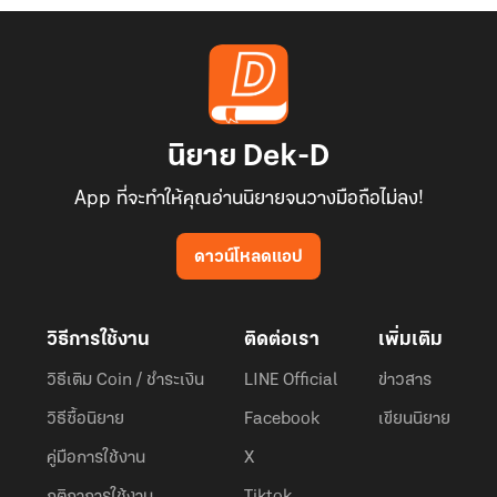
“หา หยิบกระโถน ?”
“ท่านแม่ให้เจ้ามานอนในห้องของข้า ต้องการให้เจ้าช่วยหยิบกระโถนให้
ข้ายามค่ำคืน เพราะข้าเดินเหินไม่สะดวก”
เซี่ยซือซือ ” ...”
เกินไปแล้ว ! เจ้ามนุษย์หน้าตายผู้นี้ ต้องการให้นางหยิบกระโถนถ่ายหนัก
นิยาย Dek-D
ถ่ายเบาให้ตอนกลางคืนเช่นนั้นหรือ นางผงะอย่างตกใจเล็กน้อย
“ท่านป้าถานคงไม่ได้ซื้อข้ามาเป็นคนใช้ท่านใช่ไหม” นางอดถามออกไป
App ที่จะทำให้คุณอ่านนิยายจนวางมือถือไม่ลง!
ตรง ๆ ไม่ได้
ถานจ้านกลอกตามองคนถามเล็กน้อย จากนั้นก็ระบายลมหายใจแผ่วเบา
ดาวน์โหลดแอป
วิธีการใช้งาน
ติดต่อเรา
เพิ่มเติม
วิธีเติม Coin / ชำระเงิน
LINE Official
ข่าวสาร
วิธีซื้อนิยาย
Facebook
เขียนนิยาย
คู่มือการใช้งาน
X