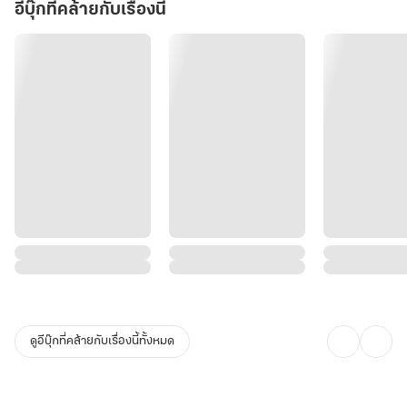
พี่จ้านก็พอ ส่วนสองคำนั้นอย่าได้คิด ซือซือเจ้าอายุสิบสามใช่ไหม”
อีบุ๊กที่คล้ายกับเรื่องนี้
“เจ้าค่ะ”
“ยังเด็กเกินไป”
“ถูกของท่าน ข้านั้นยังเด็กอยู่ยังเข้าหอไม่ได้เจ้าค่ะ !”
ถานเจ้า “...!” เจ้าคิดไปถึงไหนกัน “เช่นนั้นเจ้ามีประโยชน์อันใดต่อข้า”
“ประโยชน์ ?” เซี่ยซือซือกะพริบตาปริบ ๆ
ไม่ใช่ท่านแม่ของเจ้าหรอกหรือที่ซื้อข้ามา ทำไมยามนี้กลายเป็นข้าต้องมา
มองหาประโยชน์ของตัวเองเสียแล้วล่ะ ประโยชน์ของข้านั้นเกินจะคณา
นับ เพียงแต่ข้าต้องใช้มันกับคนที่คู่ควรเท่านั้น เซี่ยซือซือคิดแล้วก็ปราย
ตามองไปที่ขาด้านซ้ายของเขา ตั้งแต่เข้าบ้านหลังนี้มานางยังไม่เห็นตอน
เขายืน
ถานเจ้าชักสีหน้าอย่างไม่พอใจ น้อยคนนักจะหาญกล้ามองขาข้างซ้าย
ของเขาตรง ๆ “ว่าอย่างไร ข้าถามว่าเจ้าทำอะไรได้บ้าง”
เซี่ยซือซือยกนิ้วขึ้นมานับระหว่างเฟ้นหาประโยชน์ของตัวเอง “ข้าปัดกวาด
ดูอีบุ๊กที่คล้ายกับเรื่องนี้ทั้งหมด
เช็ดถูได้ ทำอาหารได้ ซักเสื้อผ้าได้...” พลันสมองก็คิดต่อไม่ออก
“หยิบกระโถนด้วย” ถานจ้านต่อคำให้นางเอง