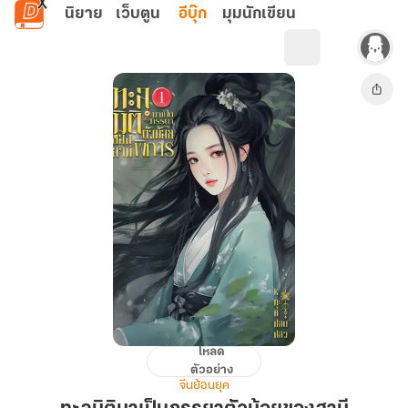
ข้ามไปยังเนื้อหาหลัก
นิยาย
เว็บตูน
อีบุ๊ก
มุมนักเขียน
โหลด
ทะลุ
ตัวอย่าง
มิติ
จีนย้อนยุค
มา