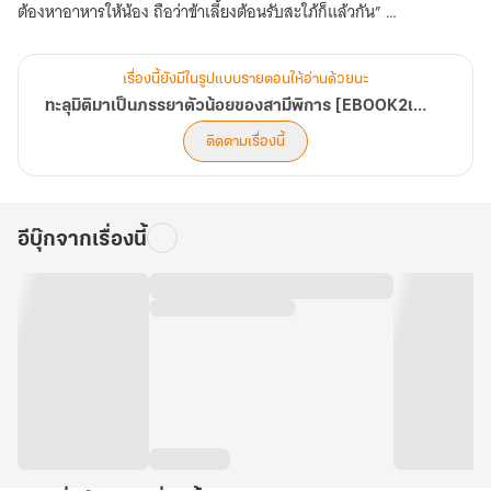
ต้องหาอาหารให้น้อง ถือว่าข้าเลี้ยงต้อนรับสะใภ้ก็แล้วกัน”
เอ่ยเพียงเท่านั้นนางถานก็เดินออกจากห้องของลูกชายไป ปล่อยให้
เซี่ยซือซือยืนเก้ ๆ กัง ๆ อยู่กลางห้อง ส่วนเจ้าของห้องนั้นทำเหมือนนาง
เรื่องนี้ยังมีในรูปแบบรายตอนให้อ่านด้วยนะ
เป็นฝุ่นผงในอากาศ หันไปคัดตำราของตนเองต่อ
ทะลุมิติมาเป็นภรรยาตัวน้อยของสามีพิการ [EBOOK2เล่มจบ]
เจ้าเด็กหน้าตายนี่ !
ติดตามเรื่องนี้
“เอ่อ ข้าควรเรียกท่านว่าอย่างไร” นางทำใจกล้าเดินเข้าไปหาถานจ้าน
ใกล้ ๆ แต่เขาไม่ตอบไม่รับรู้การมีตัวตนของนางด้วยซ้ำ
“พี่จ้าน”
อีบุ๊กจากเรื่องนี้
“ท่านพี่”
“หรือว่า...สามี”
ถานจ้าน “...!”
มีปฏิกิริยาแล้วสินะ เจ้าไม่อยากได้ข้าเป็นภรรยา ข้าก็ไม่อยากได้เจ้าเป็น
สามีเหมือนกัน แต่ข้ายังเด็กอยู่ออกไปใช้ชีวิตข้างนอกกับน้อง ๆ ตอนนี้ยัง
ไม่ได้ รอข้าร่ำรวยก่อนเถอะ !
ถานจ้านวางพู่กันในมือลง เงยหน้าขึ้นมามองภรรยาตัวน้อยของตนเอง
สีหน้าใสซื่อเหมือนไม่รู้ว่าตัวเองทำผิดอันใด ช่างขัดใจเขานัก “เรียกข้าว่า