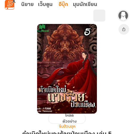
ข้ามไปยังเนื้อหาหลัก
นิยาย
เว็บตูน
อีบุ๊ก
มุมนักเขียน
โหลด
กำเนิด
ตัวอย่าง
ใหม่
จีนย้อนยุค
นาง