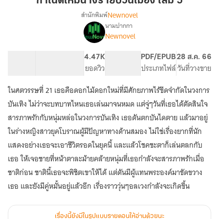
กำเนิดใหม่นางร้ายป่วนเมือง เล่ม 5
ร้าย
Newnovel
สำนักพิมพ์
ป่วน
นามปากกา
เรื่อง
เมือง
Newnovel
กำเนิด
เล่ม
ใหม่
5
นาง
83.62K
545
4.47K
PG ทั่วไป
PDF/EPUB
28 ส.ค. 66
ร้าย
จำนวนคำ
จำนวนหน้า (A5)
ยอดวิว
ระดับเนื้อหา
ประเภทไฟล์
วันที่วางขาย
ป่วน
เมือง
ในศตวรรษที่ 21 เธอคือดอกไม้ดอกใหม่ที่มีศักยภาพไร้ขีดจำกัดในวงการ
บันเทิง ไม่ว่าจะบทบาทไหนเธอเล่นมาจนหมด แต่จู่ๆวันที่เธอได้ตัดสินใจ
สารภาพรักกับหนุ่มหล่อในวงการบันเทิง เธอดันตกบันไดตาย แล้วมาอยู่
ในร่างหญิงสาวยุคโบราณผู้มีปัญหาทางด้านสมอง ไม่ใช่เรื่องยากที่นัก
แสดงอย่างเธอจะเอาชีวิตรอดในยุคนี้ และแล้วโชคชะตาก็เล่นตลกกับ
เธอ ให้เจอชายที่หน้าตาละม้ายคล้ายหนุ่มที่เธอกำลังจะสารภาพรักเมื่อ
ชาติก่อน ชาตินี้เธอจะพิชิตเขาให้ได้ แต่ดันมีผู้แทนพระองค์มาขัดขวาง
เธอ และยังมีคู่หมั้นอยู่แล้วอีก เรื่องราววุ่นๆอลเวงกำลังจะเกิดขึ้น
เรื่องนี้ยังมีในรูปแบบรายตอนให้อ่านด้วยนะ