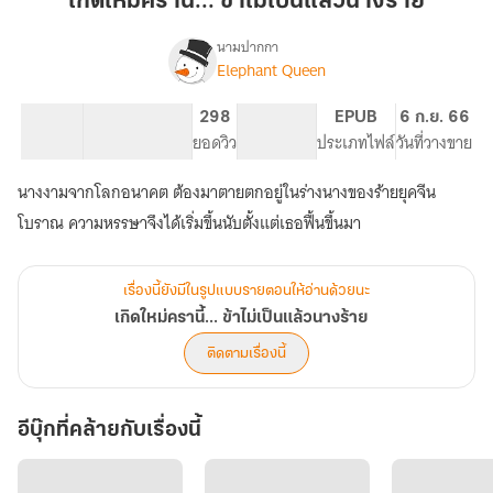
เกิดใหม่ครานี้... ข้าไม่เป็นแล้วนางร้าย
นี้...
ข้า
นามปากกา
Elephant Queen​
เรื่อง
ไม่
เกิด
เป็น
ใหม่
45.46K
220
298
PG ทั่วไป
EPUB
6 ก.ย. 66
แล้ว
ครา
จำนวนคำ
จำนวนหน้า (A5)
ยอดวิว
ระดับเนื้อหา
ประเภทไฟล์
วันที่วางขาย
นาง
นี้...
ข้า
ร้าย
นางงามจากโลกอนาคต ต้องมาตายตกอยู่ในร่างนางของร้ายยุคจีน
ไม่
เป็น
โบราณ​ ความหรรษา​จึงได้เริ่มขึ้นนับตั้งแต่​เธอฟื้นขึ้นมา
แล้ว
นาง
ร้าย
เรื่องนี้ยังมีในรูปแบบรายตอนให้อ่านด้วยนะ
เกิดใหม่ครานี้... ข้าไม่เป็นแล้วนางร้าย
ติดตามเรื่องนี้
อีบุ๊กที่คล้ายกับเรื่องนี้