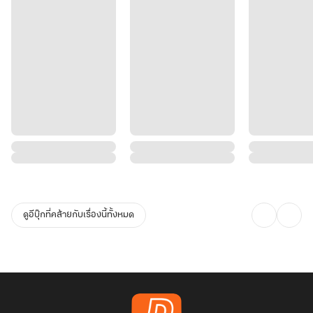
ดูอีบุ๊กที่คล้ายกับเรื่องนี้ทั้งหมด