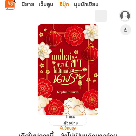
ข้ามไปยังเนื้อหาหลัก
นิยาย
เว็บตูน
อีบุ๊ก
มุมนักเขียน
โหลด
เกิด
ตัวอย่าง
ใหม่
จีนย้อนยุค
ครา