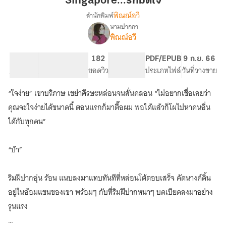
Singapore...รักมัดใจ
พิณณ์อวี
สำนักพิมพ์
นามปากกา
Singapore...รัก
เรื่อง
พิณณ์อวี
มัด
ใจ
11.47K
56
182
PG ทั่วไป
PDF/EPUB
9 ก.ย. 66
จำนวนคำ
จำนวนหน้า (A5)
ยอดวิว
ระดับเนื้อหา
ประเภทไฟล์
วันที่วางขาย
“ใจง่าย” เขาบริภาษ เขย่าศีรษะหล่อนจนสั่นคลอน “ไม่อยากเชื่อเลยว่า
คุณจะใจง่ายได้ขนาดนี้ ตอนแรกก็มาตื๊อผม พอได้แล้วก็โผไปหาคนอื่น
ได้กับทุกคน”
“บ้า”
ริมฝีปากอุ่น ร้อน แนบลงมาแทบทันทีที่หล่อนโต้ตอบเสร็จ คัดนางค์ดิ้น
อยู่ในอ้อมแขนของเขา พร้อมๆ กับที่ริมฝีปากหนาๆ บดเบียดลงมาอย่าง
รุนแรง