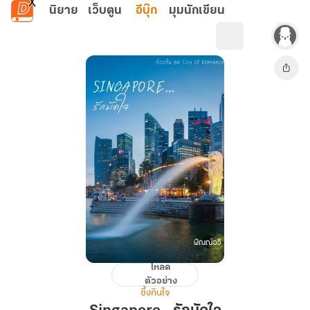
ข้ามไปยังเนื้อหาหลัก
นิยาย
เว็บตูน
อีบุ๊ก
มุมนักเขียน
โหลด
Singapore...รัก
ตัวอย่าง
มัด
ซึ้งกินใจ
ใจ