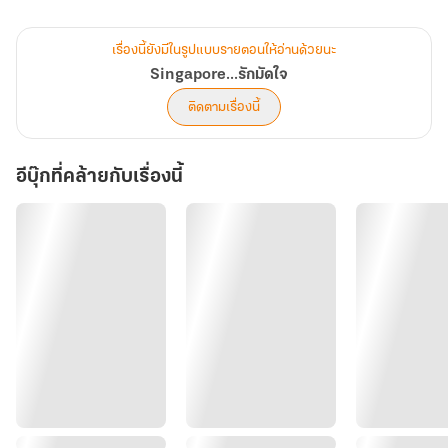
“คุณกวินธ์”
เรื่องนี้ยังมีในรูปแบบรายตอนให้อ่านด้วยนะ
เขาไม่ฟัง ผลักร่างหล่อนไปจนชิดผนังแล้วตามไปจุมพิตรุกราน มือหนา
Singapore...รักมัดใจ
เอื้อมตระโบมลูบไล้ตามใจชอบเหมือนจะแกล้งลงโทษให้หล่อนหลาบจำ
ติดตามเรื่องนี้
“กับผมก็ดูจะยังไปต่อได้อยู่นี่”
อีบุ๊กที่คล้ายกับเรื่องนี้
“ปล่อยฟ้าเดี๋ยวนี้... คุณไม่มีสิทธิ์ทำแบบนี้กับฟ้า”
คัดนางค์ผลักอกกว้างหลังจากที่เขาผ่อนปรนมือลง ดวงตาสีนิลงามทอ
ประกายเจ็บปวด น้ำใสๆ ที่เอ่อคลอสะท้อนประกายวับวาว จนคนที่โมโห
อยู่เมื่อครู่ก่อนได้สติ ปล่อยหล่อนออกจากอ้อมแขนที่เหมือนกรงเหล็ก
หนา
“ถึงฟ้าจะใจง่ายกับคุณ ฟ้าก็ไม่ใจง่ายกับคนอื่น หยุดว่าฟ้าได้แล้ว ฟ้าไม่
ได้มีใครทั้งนั้น ไม่มีใครดีกับฟ้าอย่างจริงใจสักคนรวมถึงคุณด้วย ออกไป