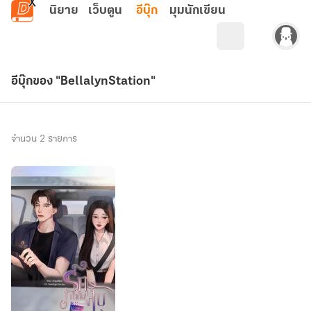
ข้ามไปยังเนื้อหาหลัก
นิยาย
เว็บตูน
อีบุ๊ก
มุมนักเขียน
อีบุ๊กของ "BellalynStation"
จำนวน 2 รายการ