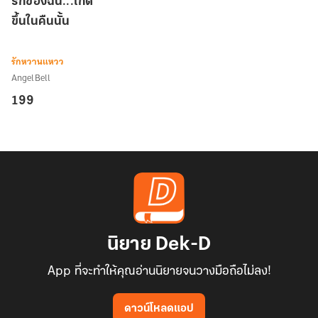
รักของฉัน...เกิด
ของ
ขึ้นในคืนนั้น
ฉัน...เกิด
ขึ้น
ใน
รักหวานแหวว
คืน
AngelBell
นั้น
199
นิยาย Dek-D
App ที่จะทำให้คุณอ่านนิยายจนวางมือถือไม่ลง!
ดาวน์โหลดแอป