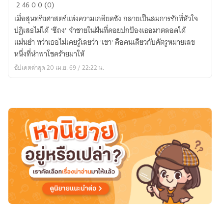
รอย
2
46
0
0 (0)
จาร
เมื่อสุนทรียศาสตร์แห่งความเกลียดชัง กลายเป็นสมการรักที่หัวใจ
พราง
ปฏิเสธไม่ได้ ‘ซีถง’ จำชายในฝันที่คอยปกป้องเธอมาตลอดได้
ใจ
แม่นยำ ทว่าเธอไม่เคยรู้เลยว่า 'เขา' คือคนเดียวกับศัตรูหมายเลข
(Under
หนึ่งที่นำพาโชคร้ายมาให้
the
อัปเดตล่าสุด 20 เม.ย. 69 / 22:22 น.
Grain
:
潜
心
刻
痕
)