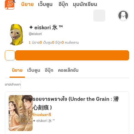
ข้ามไปยังเนื้อหาหลัก
นิยาย
เว็บตูน
อีบุ๊ก
มุมนักเขียน
✦ eiskori 氷 ™
@eiskori
1
นิยาย
0
เว็บตูน
0
อีบุ๊ก
0
คนติดตาม
นิยาย
เว็บตูน
อีบุ๊ก
คอลเล็กชัน
นามปากกา
รอยจารพรางใจ (Under the Grain : 潜
心刻痕 )
รักแฟนตาซี
✦ eiskori 氷 ™