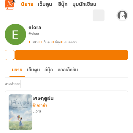
ข้ามไปยังเนื้อหาหลัก
นิยาย
เว็บตูน
อีบุ๊ก
มุมนักเขียน
elora
@elora
1
นิยาย
0
เว็บตูน
0
อีบุ๊ก
0
คนติดตาม
นิยาย
เว็บตูน
อีบุ๊ก
คอลเล็กชัน
นามปากกา
เศษฤดูฝน
รักดราม่า
Elora