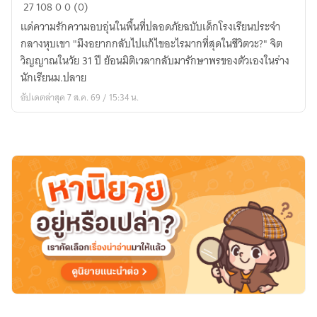
เศษ
27
108
0
0 (0)
ฤดู
แด่ความรักความอบอุ่นในพื้นที่ปลอดภัยฉบับเด็กโรงเรียนประจำ
ฝน
กลางหุบเขา "มึงอยากกลับไปแก้ไขอะไรมากที่สุดในชีวิตวะ?" จิต
วิญญาณในวัย 31 ปี ย้อนมิติเวลากลับมารักษาพรของตัวเองในร่าง
นักเรียนม.ปลาย
อัปเดตล่าสุด 7 ส.ค. 69 / 15:34 น.