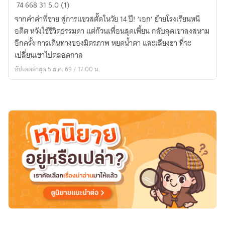
ยอด
74
668
31
5.0 (1)
กอง
จากคำด่าพี่ชาย สู่การแขวสตั๊ดในวัย 14 ปี! ‘เอก’ ย้ายโรงเรียนหนี
หน้า
อดีต หวังใช้ชีวิตธรรมดา แต่ก๊วนเพื่อนสุดเพี้ยน กลับฉุดเขาลงสนาม
สมอง
อีกครั้ง การเดินทางของมิตรภาพ หยดน้ำตา และเสียงฮา ที่จะ
เพชร
เปลี่ยนเขาไปตลอดกาล
เอก
อัปเดตล่าสุด 5 ส.ค. 69 / 17:00 น.
อนันต์