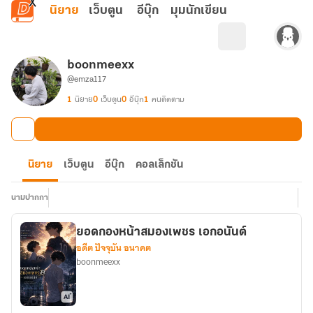
ข้ามไปยังเนื้อหาหลัก
นิยาย
เว็บตูน
อีบุ๊ก
มุมนักเขียน
boonmeexx
@emza117
1
นิยาย
0
เว็บตูน
0
อีบุ๊ก
1
คนติดตาม
นิยาย
เว็บตูน
อีบุ๊ก
คอลเล็กชัน
นามปากกา
ยอดกองหน้าสมองเพชร เอกอนันต์
อดีต ปัจจุบัน อนาคต
boonmeexx