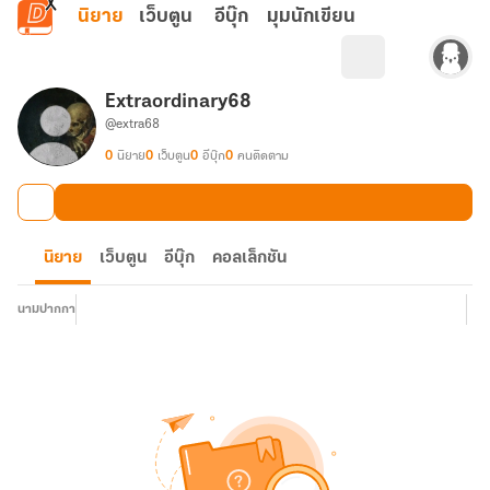
ข้ามไปยังเนื้อหาหลัก
นิยาย
เว็บตูน
อีบุ๊ก
มุมนักเขียน
Extraordinary68
@extra68
0
นิยาย
0
เว็บตูน
0
อีบุ๊ก
0
คนติดตาม
นิยาย
เว็บตูน
อีบุ๊ก
คอลเล็กชัน
นามปากกา