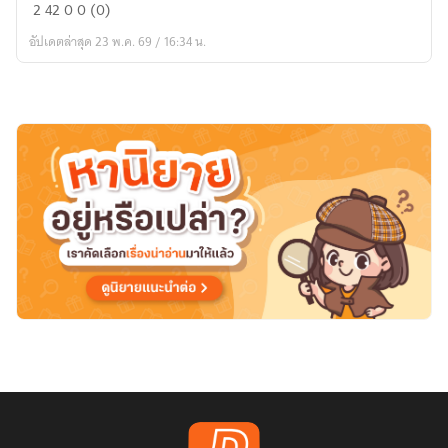
ลิขิต
2
42
0
0 (0)
ใจ
อัปเดตล่าสุด 23 พ.ค. 69 / 16:34 น.
ใกล้
เธอ