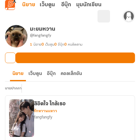
ข้ามไปยังเนื้อหาหลัก
นิยาย
เว็บตูน
อีบุ๊ก
มุมนักเขียน
มะยมหวาน
@fangfangfy
1
นิยาย
0
เว็บตูน
0
อีบุ๊ก
0
คนติดตาม
นิยาย
เว็บตูน
อีบุ๊ก
คอลเล็กชัน
นามปากกา
ลิขิตใจ ใกล้เธอ
รักหวานแหวว
fangfangfy