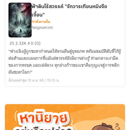
ฟ้า"
"จัก
ฟ้าดินไร้สวรรค์ "จักวารเทียนหมิงจือ
วาร
เจี้ยน"
เทียน
กำลังภายใน
fangyuancom
ห
มิงจือ
ฟ้า
เจี้ยน"
25
2.32K
4
0 (0)
ดิน
"ฟางเฉิงผู้ถูกชะตากำหนดให้หวนคืนสู่ยุทธภพ พร้อมสมบัติลับที่ไร้ผู้
ไร้
ต่อต้านและแผนการที่แม้แต่สวรรค์ยังมิอาจล่วงรู้ ท่ามกลางเงามืด
สวรรค์
ของการทรยศ และเล่ห์ลวง ทุกย่างก้าวของเขาคือกุญแจสู่การพลิก
"จัก
ผันชะตาโลก!"
วาร
อัปเดตล่าสุด 10 ม.ค. 68 / 19:35 น.
เทียน
ห
มิงจือ
เจี้ยน"