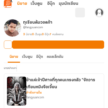
ข้ามไปยังเนื้อหาหลัก
นิยาย
เว็บตูน
อีบุ๊ก
มุมนักเขียน
ทุเรียนต้มวอดก้า
@fangyuancom
3
นิยาย
0
เว็บตูน
0
อีบุ๊ก
7
คนติดตาม
นิยาย
เว็บตูน
อีบุ๊ก
คอลเล็กชัน
นามปากกา
ข้าแค่เจ้าปีศาจที่ทุกคนเกรงกลัว "จักวาร
เทียนหมิงจือเจี้ยน
กำลังภายใน
fangyuancom