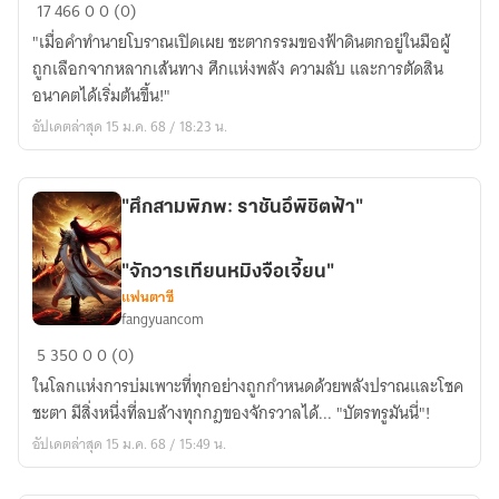
ข้า
17
466
0
0 (0)
แค่
"เมื่อคำทำนายโบราณเปิดเผย ชะตากรรมของฟ้าดินตกอยู่ในมือผู้
เจ้า
ถูกเลือกจากหลากเส้นทาง ศึกแห่งพลัง ความลับ และการตัดสิน
ปีศาจ
อนาคตได้เริ่มต้นขึ้น!"
ที่
อัปเดตล่าสุด 15 ม.ค. 68 / 18:23 น.
ทุก
คน
เกรง
"ศึกสามพิภพ: ราชันอึพิชิตฟ้า"
กลัว
"จัก
วาร
"จักวารเทียนหมิงจือเจี้ยน"
เทียน
แฟนตาซี
fangyuancom
ห
"ศึก
มิงจือ
5
350
0
0 (0)
สาม
เจี้ยน
ในโลกแห่งการบ่มเพาะที่ทุกอย่างถูกกำหนดด้วยพลังปราณและโชค
พิภพ:
ชะตา มีสิ่งหนึ่งที่ลบล้างทุกกฎของจักรวาลได้... "บัตรทรูมันนี่"!
ราชัน
อัปเดตล่าสุด 15 ม.ค. 68 / 15:49 น.
อึ
พิชิต