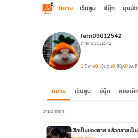
ข้ามไปยังเนื้อหาหลัก
นิยาย
เว็บตูน
อีบุ๊ก
มุมนัก
fern09012542
@fern09012542
1
นิยาย
0
เว็บตูน
0
อีบุ๊ก
0
คนต
นิยาย
เว็บตูน
อีบุ๊ก
คอลเล็ก
นามปากกา
เลิกเป็นของตาย แล้วกลายเป
รักหวานแหวว