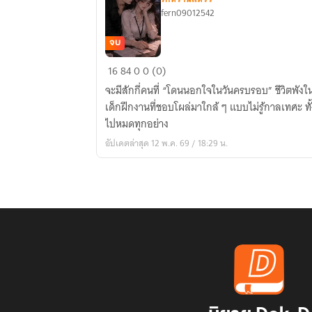
fern09012542
จบ
เลิก
16
84
0
0 (0)
เป็น
จะมีสักกี่คนที่ “โดนนอกใจในวันครบรอบ” ชีวิตพัง
ของ
เด็กฝึกงานที่ชอบโผล่มาใกล้ ๆ แบบไม่รู้กาลเทศะ ทั้ง
ตาย
ไปหมดทุกอย่าง
แล้วก
อัปเดตล่าสุด 12 พ.ค. 69 / 18:29 น.
ลาย
เป็น
คน
โปรด
ของ
หมา
เด็ก