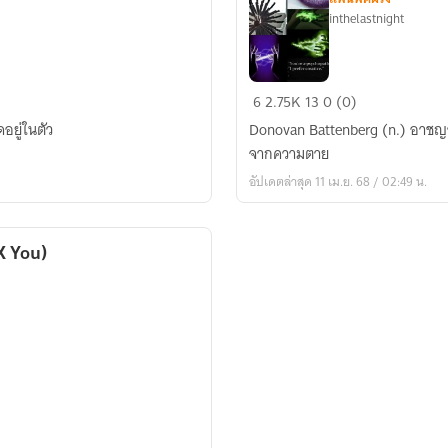
inthelastnight
[Fic​
6
2.75K
13
0 (0)
The​
ดอยู่ในตัว
Donovan Battenberg (n.)​ อาชญากรผู
Avengers​
จากความตาย
]​
อัปเดตล่าสุด 11 เม.ย. 68 / 02:49 น.
After​
The​
War​
X You)
(OC)