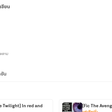
เขียน
ิดตาม
ชัน
Twilight]​ In​​ red​ and​
[Fic​ The​ Avenge
แฟนฟิคฝรั่ง