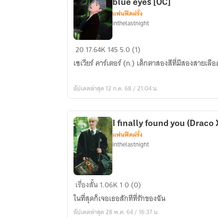
blue​ eyes​ [OC]
แฟนฟิคฝรั่ง
inthelastnight
[Fic​
20
17.64K
145
5.0 (1)
Harry​
เซเวียร์ คาร์เตอร์ (n.) เด็กตาสองสีที่มีสองสายเลือ
Potter
&
อัปเดตล่าสุด 12 ก.ค. 68 / 21:04 น.
Vampire
Twilight]​
In​​
I finally found you (Draco 
red​
แฟนฟิคฝรั่ง
and​
inthelastnight
blue​
eyes​
[OC]
I
เรื่องสั้น
1.06K
1
0 (0)
finally
ในที่สุดก็เจอเธอสักทีที่รักของฉัน
found
อัปเดตล่าสุด 28 พ.ค. 64 / 16:37 น.
you