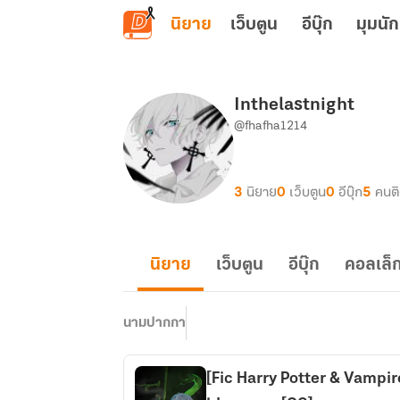
ข้ามไปยังเนื้อหาหลัก
นิยาย
เว็บตูน
อีบุ๊ก
มุมนัก
Inthelastnight
@fhafha1214
3
นิยาย
0
เว็บตูน
0
อีบุ๊ก
5
คนต
นิยาย
เว็บตูน
อีบุ๊ก
คอลเล็ก
นามปากกา
[Fic​ Harry​ Potter & Vampire 