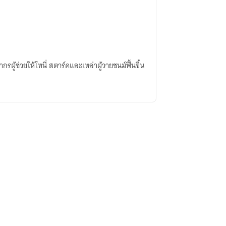
้ช่วยให้โทนี่​ สตาร์​คและเหล่าผู้วายชนม์​ฟื้นขึ้น