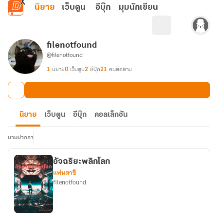
ข้ามไปยังเนื้อหาหลัก
นิยาย
เว็บตูน
อีบุ๊ก
มุมนักเขียน
filenotfound
@filenotfound
1
นิยาย
0
เว็บตูน
2
อีบุ๊ก
21
คนติดตาม
นิยาย
เว็บตูน
อีบุ๊ก
คอลเล็กชัน
นามปากกา
อัจฉริยะพลิกโลก
แฟนตาซี
filenotfound