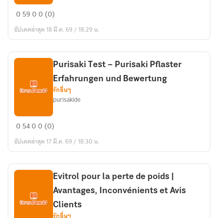
LipoJaro
0
59
0
0 (0)
Gotas
อัปเดตล่าสุด 18 มี.ค. 69 / 18:29 น.
Avaliações:
LipoJaro
Funciona
Purisaki Test – Purisaki Pflaster
e
Erfahrungen und Bewertung
é
รักอื่นๆ
Confiável?
purisakide
Purisaki
0
54
0
0 (0)
Test
อัปเดตล่าสุด 17 มี.ค. 69 / 18:30 น.
–
Purisaki
Pflaster
Evitrol pour la perte de poids |
Erfahrungen
Avantages, Inconvénients et Avis
und
Bewertung
Clients
รักอื่นๆ