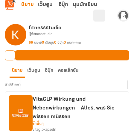
ข้ามไปยังเนื้อหาหลัก
นิยาย
เว็บตูน
อีบุ๊ก
มุมนักเขียน
fitnessstudio
@fitnessstudio
66
นิยาย
0
เว็บตูน
0
อีบุ๊ก
0
คนติดตาม
นิยาย
เว็บตูน
อีบุ๊ก
คอลเล็กชัน
นามปากกา
VitaGLP Wirkung und
Nebenwirkungen – Alles, was Sie
wissen müssen
รักอื่นๆ
vitaglpkapseln