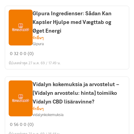
–
Vorteile
Glpura Ingredienser: Sådan Kan
und
Kapsler Hjulpe med Vægttab og
Nachteile
Øget Energi
รักอื่นๆ
Glpura
Glpura
0
32
0
0 (0)
Ingredienser:
อัปเดตล่าสุด 27 ม.ค. 69 / 17:49 น.
Sådan
Kan
Kapsler
Hjulpe
Vidalyn kokemuksia ja arvostelut –
med
[Vidalyn arvostelu: hinta] toimiiko
Vægttab
Vidalyn CBD lisäravinne?
og
รักอื่นๆ
Øget
vidalynkokemuksia
Vidalyn
Energi
0
56
0
0 (0)
kokemuksia
อัปเดตล่าสุด 21 ม.ค. 69 / 16:44 น.