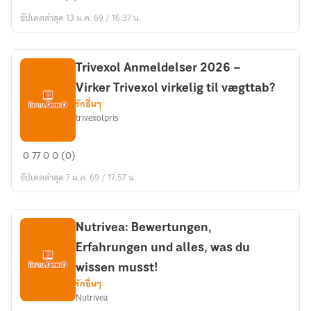
Capsules
อัปเดตล่าสุด 13 ม.ค. 69 / 16:37 น.
Review:
Recensies,
Ingrediënten
en
Trivexol Anmeldelser 2026 –
Resultaten
Virker Trivexol virkelig til vægttab?
รักอื่นๆ
trivexolpris
Trivexol
0
77
0
0 (0)
Anmeldelser
อัปเดตล่าสุด 7 ม.ค. 69 / 17:57 น.
2026
–
Virker
Nutrivea: Bewertungen,
Trivexol
Erfahrungen und alles, was du
virkelig
til
wissen musst!
vægttab?
รักอื่นๆ
Nutrivea
Nutrivea: