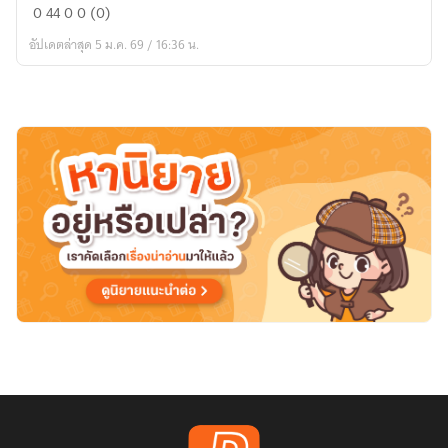
0
44
0
0 (0)
Bewertungen,
อัปเดตล่าสุด 5 ม.ค. 69 / 16:36 น.
Erfahrungen
und
alles,
was
du
wissen
musst!