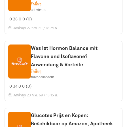
Stofskiftet?
รักอื่นๆ
activtesto
Gélules
0
26
0
0 (0)
ActivTesto
อัปเดตล่าสุด 27 ก.พ. 69 / 18:25 น.
Testo
Plus
:
(Avis
Was Ist Hormon Balance mit
et
Flavone und Isoflavone?
plaintes
Anwendung & Vorteile
sur
รักอื่นๆ
ActivTesto)
flavonakapseln
Was
Avis
0
34
0
0 (0)
Ist
et
อัปเดตล่าสุด 23 ก.พ. 69 / 18:15 น.
Hormon
résultats
Balance
surprenants
mit
Flavone
Glucotex Prijs en Kopen:
und
Beschikbaar op Amazon, Apotheek