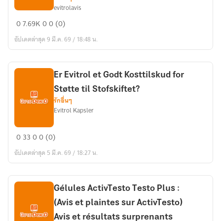
evitrolavis
Evitrol
0
7.69K
0
0 (0)
pour
อัปเดตล่าสุด 9 มี.ค. 69 / 18:48 น.
la
perte
de
poids
Er Evitrol et Godt Kosttilskud for
|
Støtte til Stofskiftet?
Avantages,
รักอื่นๆ
Evitrol Kapsler
Inconvénients
et
Er
Avis
0
33
0
0 (0)
Evitrol
Clients
อัปเดตล่าสุด 5 มี.ค. 69 / 18:27 น.
et
Godt
Kosttilskud
Gélules ActivTesto Testo Plus :
for
(Avis et plaintes sur ActivTesto)
Støtte
til
Avis et résultats surprenants