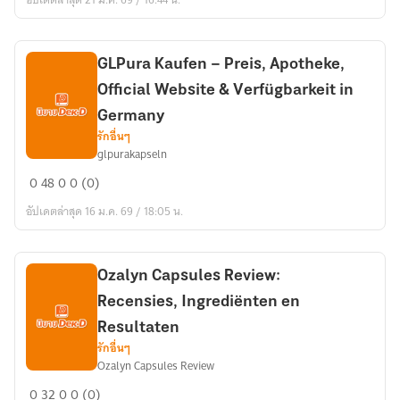
ja
arvostelut
–
[Vidalyn
GLPura Kaufen – Preis, Apotheke,
arvostelu:
Official Website & Verfügbarkeit in
hinta]
Germany
toimiiko
รักอื่นๆ
Vidalyn
glpurakapseln
GLPura
CBD
0
48
0
0 (0)
Kaufen
lisäravinne?
อัปเดตล่าสุด 16 ม.ค. 69 / 18:05 น.
–
Preis,
Apotheke,
Official
Ozalyn Capsules Review:
Website
Recensies, Ingrediënten en
&
Resultaten
Verfügbarkeit
รักอื่นๆ
in
Ozalyn Capsules Review
Ozalyn
Germany
0
32
0
0 (0)