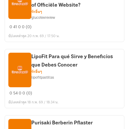
Isoflavone?
of Officiële Website?
Anwendung
รักอื่นๆ
&
glucotexreview
Glucotex
Vorteile
0
41
0
0 (0)
Prijs
อัปเดตล่าสุด 20 ก.พ. 69 / 17:50 น.
en
Kopen:
Beschikbaar
op
LipoFit Para qué Sirve y Beneficios
Amazon,
que Debes Conocer
Apotheek
รักอื่นๆ
lipofitpastillas
of
Officiële
LipoFit
Website?
0
54
0
0 (0)
Para
อัปเดตล่าสุด 18 ก.พ. 69 / 18:34 น.
qué
Sirve
y
Purisaki Berberin Pflaster
Beneficios