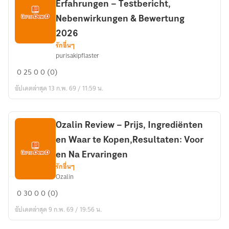
Erfahrungen – Testbericht,
que
Debes
Nebenwirkungen & Bewertung
Conocer
2026
รักอื่นๆ
Purisaki
purisakipflaster
Berberin
0
25
0
0 (0)
Pflaster
Erfahrungen
อัปเดตล่าสุด 13 ก.พ. 69 / 11:59 น.
–
Testbericht,
Nebenwirkungen
Ozalin Review – Prijs, Ingrediënten
&
en Waar te Kopen,Resultaten: Voor
Bewertung
en Na Ervaringen
2026
รักอื่นๆ
Ozalin
Ozalin
0
30
0
0 (0)
Review
อัปเดตล่าสุด 9 ก.พ. 69 / 19:56 น.
–
Prijs,