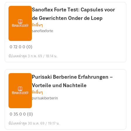
Ingrediënten
en
Sanoflex Forte Test: Capsules voor
Waar
de Gewrichten Onder de Loep
te
รักอื่นๆ
sanoflexforte
Kopen,Resultaten:
Voor
Sanoflex
en
0
72
0
0 (0)
Forte
Na
อัปเดตล่าสุด 3 ก.พ. 69 / 18:14 น.
Test:
Ervaringen
Capsules
voor
Purisaki Berberine Erfahrungen –
de
Vorteile und Nachteile
Gewrichten
รักอื่นๆ
Onder
purisakiberberin
de
Loep
Purisaki
0
35
0
0 (0)
Berberine
อัปเดตล่าสุด 30 ม.ค. 69 / 19:17 น.
Erfahrungen