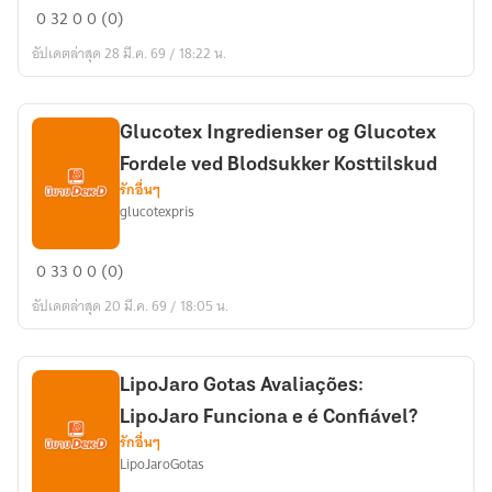
VitaGLP
0
32
0
0 (0)
Wirkung
อัปเดตล่าสุด 28 มี.ค. 69 / 18:22 น.
und
Nebenwirkungen
–
Alles,
Glucotex Ingredienser og Glucotex
was
Fordele ved Blodsukker Kosttilskud
Sie
รักอื่นๆ
glucotexpris
wissen
müssen
Glucotex
0
33
0
0 (0)
Ingredienser
อัปเดตล่าสุด 20 มี.ค. 69 / 18:05 น.
og
Glucotex
Fordele
LipoJaro Gotas Avaliações:
ved
LipoJaro Funciona e é Confiável?
Blodsukker
รักอื่นๆ
Kosttilskud
LipoJaroGotas