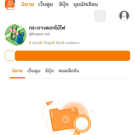
ข้ามไปยังเนื้อหาหลัก
นิยาย
เว็บตูน
อีบุ๊ก
มุมนักเขียน
กระถางดอกไม้ไฟ
@flowers-red
0
นิยาย
0
เว็บตูน
0
อีบุ๊ก
0
คนติดตาม
นิยาย
เว็บตูน
อีบุ๊ก
คอลเล็กชัน