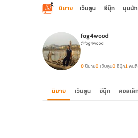
ข้ามไปยังเนื้อหาหลัก
นิยาย
เว็บตูน
อีบุ๊ก
มุมนัก
fog4wood
@fog4wood
0
นิยาย
0
เว็บตูน
0
อีบุ๊ก
1
คนต
นิยาย
เว็บตูน
อีบุ๊ก
คอลเล็ก