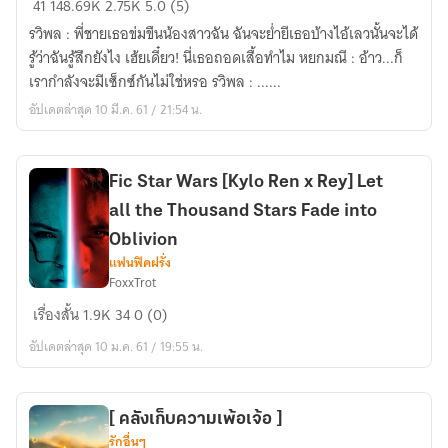
41
148.69K
2.75K
5.0 (5)
ลวง
รวิพล : พี่ชายเธอข่มขืนน้องสาวฉัน ฉันจะย่ำยีเธอบ้างไอ้เลวนั้นจะได้
รัก[ตี
รู้ว่าฉันรู้สึกยังไง เฮ้ยเดี๋ยว! นี่เธอถอดเสื้อทำไม หยกมณี : อ้าว...ก็
พิมพ์
เรากำลังจะมีเซ็กซ์กันไม่ใช่หรอ รวิพล : ......
สนพ.พิมพ์
อัปเดตล่าสุด 10 มี.ค. 61 / 21:54 น.
คำ
นิ
วส
Fic Star Wars [Kylo Ren x Rey] Let
ตาร์]
all the Thousand Stars Fade into
Oblivion
แฟนฟิคฝรั่ง
FoxxTrot
Fic
เรื่องสั้น
1.9K
34
0 (0)
Star
อัปเดตล่าสุด 10 ม.ค. 61 / 19:55 น.
Wars
[Kylo
Ren
x
[ คลังเก็บความเพ้อเจ้อ ]
รักอื่นๆ
Rey]