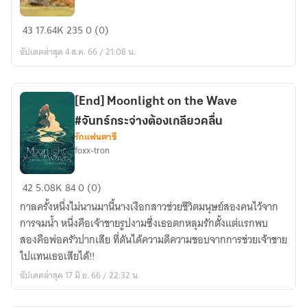
คลัง
43
17.64K
235
0 (0)
เก็บ
อัปเดตล่าสุด 4 ส.ค. 66 / 21:08 น.
แฟน
ฟิค
ของ
[End] Moonlight on the Wave
FoxxTrot
#จันทร์กระจ่างต้องเกลียวคลื่น
รักแฟนตาซี
foxx-tron
[End]
42
5.08K
84
0 (0)
Moonlight
กาลครั้งหนึ่งไม่นานมานี้นางเงือกสาวช่วยชีวิตมนุษย์สองคนไว้จาก
on
การจมน้ำ หนึ่งคือเจ้าชายรูปงามซึ่งเธอตกหลุมรักตั้งแต่แรกพบ
the
สองคือพ่อครัวปากเสีย ที่ดันได้ความดีความชอบจากการช่วยเจ้าชาย
Wave
ไปแทนเธอเสียได้!!
#จันทร์
อัปเดตล่าสุด 17 มิ.ย. 66 / 22:32 น.
กระจ่าง
ต้อง