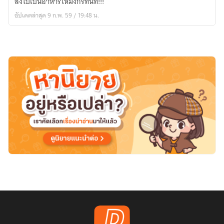
ส่งไปเป็นอาหารให้มังกรทันที!!!
พิมพ์
อัปเดตล่าสุด 9 ก.พ. 59 / 19:48 น.
สนพ.สถาพร
แฟนตาซี]