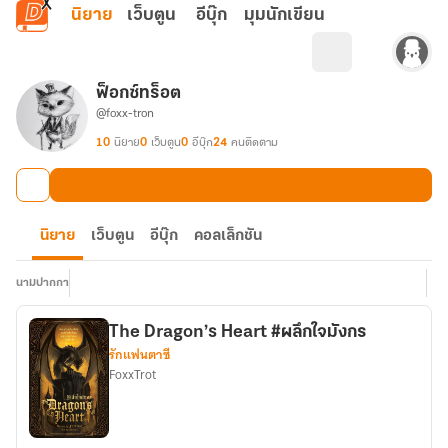
ข้ามไปยังเนื้อหาหลัก
นิยาย
เว็บตูน
อีบุ๊ก
มุมนักเขียน
ฟ็อกซ์ทร็อต
@foxx-tron
10
นิยาย
0
เว็บตูน
0
อีบุ๊ก
24
คนติดตาม
นิยาย
เว็บตูน
อีบุ๊ก
คอลเล็กชัน
นามปากกา
The Dragon’s Heart #ผลึกใจมังกร
รักแฟนตาซี
FoxxTrot