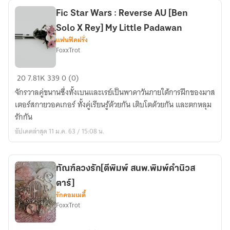
เกลียว
Fic Star Wars : Reverse AU [Ben
คลื่น
Solo X Rey] My Little Padawan
แฟนฟิคฝรั่ง
FoxxTrot
Fic
20
7.81K
339
0 (0)
Star
จักรวาลคู่ขนานซึ่งทั้งเบนและเรย์เป็นพาดาวันภายใต้การฝึกของมาส
Wars
เตอร์สกายวอคเกอร์ ทั้งคู่เรียนรู้ด้วยกัน เติบโตด้วยกัน และตกหลุม
:
รักกัน
Reverse
อัปเดตล่าสุด 11 ม.ค. 63 / 15:08 น.
AU
[Ben
Solo
ทัณฑ์ลวงรัก[ตีพิมพ์ สนพ.พิมพ์คำนิวส
X
ตาร์]
Rey]
รักคอมเมดี้
My
FoxxTrot
Little
Padawan
ทัณฑ์