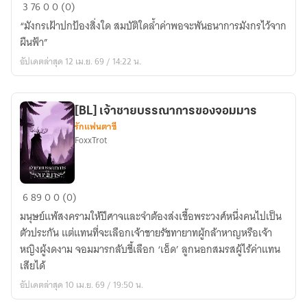
The
3
76
0
0 (0)
Dragon’s
“มังกรเฝ้าปกป้องสิ่งใด สมบัติใดล้ำค่าพอจะพันธนาการมังกรไว้จาก
Heart
ผืนฟ้า”
#ผลึก
อัปเดตล่าสุด 12 เม.ย. 69 / 14:22 น.
ใจ
มังกร
[BL] เจ้าชายบรรณาการของจอมมาร
รักแฟนตาซี
FoxxTrot
[BL]
6
89
0
0 (0)
เจ้า
มนุษย์แพ้สงครามให้ปีศาจและจำต้องส่งเชื้อพระวงศ์หนึ่งคนไปเป็น
ชาย
ตัวประกัน แต่แทนที่จะเลือกเจ้าชายรัชทายาทผู้กล้าหาญหรือเจ้า
บรรณาการ
หญิงผู้งดงาม จอมมารกลับชี้เลือก ‘เอ็ด’ ลูกนอกสมรสผู้ไร้ค่าแทน
ของ
เสียได้
จอม
อัปเดตล่าสุด 10 เม.ย. 69 / 19:50 น.
มาร