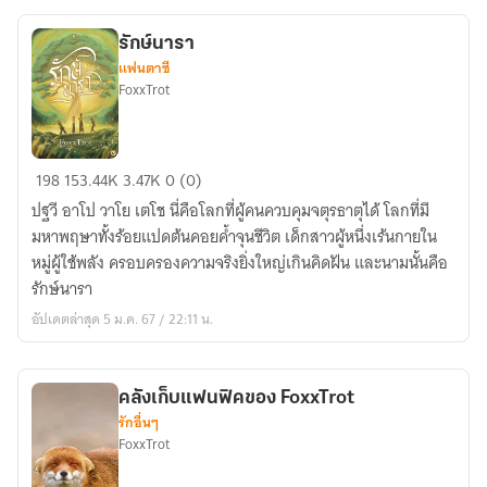
รักษ์นารา
แฟนตาซี
FoxxTrot
รักษ์
198
153.44K
3.47K
0 (0)
นารา
ปฐวี อาโป วาโย เตโช นี่คือโลกที่ผู้คนควบคุมจตุรธาตุได้ โลกที่มี
มหาพฤษาทั้งร้อยแปดต้นคอยค้ำจุนชีวิต เด็กสาวผู้หนึ่งเร้นกายใน
หมู่ผู้ใช้พลัง ครอบครองความจริงยิ่งใหญ่เกินคิดฝัน และนามนั้นคือ
รักษ์นารา
อัปเดตล่าสุด 5 ม.ค. 67 / 22:11 น.
คลังเก็บแฟนฟิคของ FoxxTrot
รักอื่นๆ
FoxxTrot