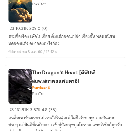
FoxxTrot
Let
all
the
[
Thousand
23
10.31K
209
0 (0)
คลัง
Stars
ตามชื่อเรื่อง เพ้อไปเรื่อย ตั้งแต่กลอนเปล่า เรื่องสั้น พล็อตนิยาย
เก็บ
Fade
ทดลองแต่ง อยากลงอะไรก็ลง
ความ
into
อัปเดตล่าสุด 8 ต.ค. 60 / 12:42 น.
เพ้อ
Oblivion
เจ้อ
]
The Dragon's Heart [ตีพิมพ์
สนพ.สถาพรแฟนตาซี]
รักแฟนตาซี
FoxxTrot
The
78
161.91K
3.57K
4.8 (35)
Dragon's
คนอื่นเขาข้ามเวลาไปเจออัศวินสุดเท่ ไม่ก็เจ้าชายรูปงามกันแบบ
Heart
สวยๆ แต่ทันทีที่เหยียบย่างเข้าสู่อังกฤษยุคโบราณ แพทริเซียก็ถูกจับ
[ตี