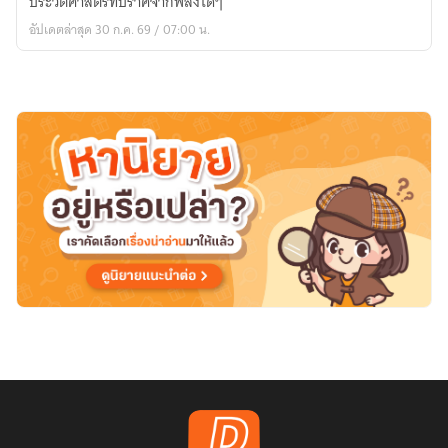
ประวัติศาสตร์ที่ปราศจากพลังใดๆ
:
อัปเดตล่าสุด 30 ก.ค. 69 / 07:00 น.
Age
of
Sorcery(ประวัติศาสตร์
บท
ใหม่
:
นี่
แหละ
ยุค
สมัย
แห่ง
เวทมนตร์
ภาค
1)