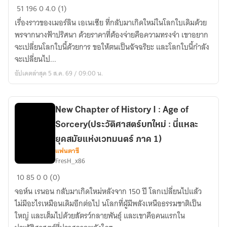
New
51
196
0
4.0 (1)
Chapter
เรื่องราวของเมอร์ลิน เอเนเซีย ที่กลับมาเกิดใหม่ในโลกใบเดิมด้วย
of
พรจากนางฟ้าปริศนา ด้วยราคาที่ต้องจ่ายคือความทรงจำ เขาอยาก
History
จะเปลี่ยนโลกใบนี้ด้วยการ ขอให้ตนเป็นฉัจฉริยะ และโลกใบนี้กำลัง
:
จะเปลี่ยนไป...
Age
อัปเดตล่าสุด 5 ส.ค. 69 / 09:00 น.
of
Sorcery
(ประวัติศาสตร์
บท
New Chapter of History I : Age of
ใหม่
Sorcery(ประวัติศาสตร์บทใหม่ : นี่แหละ
:
ยุคสมัยแห่งเวทมนตร์ ภาค 1)
นี่
แฟนตาซี
แหละ
FresH_x86
New
ยุค
10
85
0
0 (0)
Chapter
สมัย
จอห์น เรนอน กลับมาเกิดใหม่หลังจาก 150 ปี โลกเปลี่ยนไปแล้ว
of
แห่ง
ไม่มีอะไรเหมือนเดิมอีกต่อไป นโลกที่ผู้มีพลังเหนือธรรมชาติเป็น
History
เวทมนตร์)
ใหญ่ และเต็มไปด้วยสัตรว์กลายพันธุ์ และเขาคือคนแรกใน
I