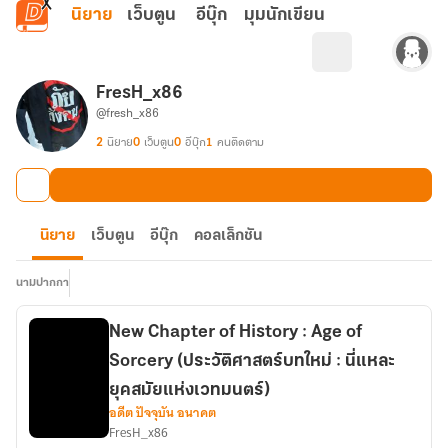
ข้ามไปยังเนื้อหาหลัก
นิยาย
เว็บตูน
อีบุ๊ก
มุมนักเขียน
FresH_x86
@fresh_x86
2
นิยาย
0
เว็บตูน
0
อีบุ๊ก
1
คนติดตาม
นิยาย
เว็บตูน
อีบุ๊ก
คอลเล็กชัน
นามปากกา
New Chapter of History : Age of
Sorcery (ประวัติศาสตร์บทใหม่ : นี่แหละ
ยุคสมัยแห่งเวทมนตร์)
อดีต ปัจจุบัน อนาคต
FresH_x86