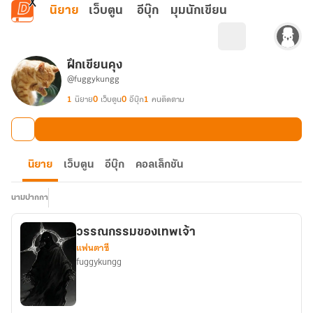
ข้ามไปยังเนื้อหาหลัก
นิยาย
เว็บตูน
อีบุ๊ก
มุมนักเขียน
ฝึกเขียนคุง
@fuggykungg
1
นิยาย
0
เว็บตูน
0
อีบุ๊ก
1
คนติดตาม
นิยาย
เว็บตูน
อีบุ๊ก
คอลเล็กชัน
นามปากกา
วรรณกรรมของเทพเจ้า
แฟนตาซี
fuggykungg