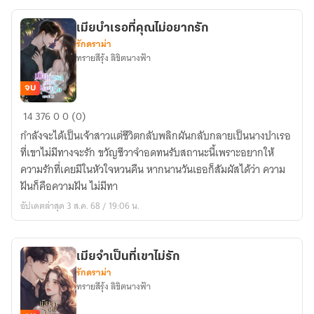
เมียบำเรอที่คุณไม่อยากรัก
รักดราม่า
ทรายสีรุ้ง ลิขิตนางฟ้า
จบ
เมีย
14
376
0
0 (0)
บำเรอ
กำลังจะได้เป็นเจ้าสาวแต่ชีวิตกลับพลิกผันกลับกลายเป็นนางบำเรอ
ที่
ที่เขาไม่มีทางจะรัก ขวัญชีวาจำอดทนรับสถานะนี้เพราะอยากให้
คุณ
ความรักที่เคยมีในหัวใจหวนคืน หากนานวันเธอก็สัมผัสได้ว่า ความ
ไม่
ฝันก็คือความฝัน ไม่มีทา
อยาก
อัปเดตล่าสุด 3 ส.ค. 68 / 19:06 น.
รัก
เมียจำเป็นที่เขาไม่รัก
รักดราม่า
ทรายสีรุ้ง ลิขิตนางฟ้า