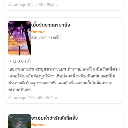
ร้าย
อัปเดตล่าสุด 30 มิ.ย. 69 / 19:27 น.
เมื่อวันจากลามาถึง
รักดราม่า
ลิขิตนางฟ้า ทรายสีรุ้ง
เมื่อ
7
72
0
0 (0)
วัน
เธอตามนายหัวณชายุมาเพราะอยากทำงานปลดหนี้ แต่ในวันหนึ่งเขา
จาก
เสนอให้เธออุ้มท้องลูกให้เขาเพื่อปลดหนี้ สรสิชาคิดหนักแต่หนีไม่
ลา
พ้น เธอตั้งท้องลูกของนายหัว แต่แล้วเรื่องอลวนก็เกิดขึ้นเพราะ
มา
ครอบครัวเธอ
ถึง
อัปเดตล่าสุด 17 มิ.ย. 69 / 16:40 น.
จะเอ่ยคำว่ารักสักกี่ครั้ง
รักดราม่า