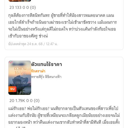
บ่วง
23
133
0
0 (0)
แค้น
กุลดีต้องการตีสนิทกันทร ผู้ชายที่ทำให้น้องสาวหมดอนาคต แผน
ร้อย
เธอใกล้สำเร็จถ้าอนินอาเฒ่าของเขาไม่เข้ามาขัดขวาง แม้แผนการ
ใจ
จะไม่เป็นอย่างหวังแต่กุลดีไม่ถอดใจ ทว่าบ่วงแค้นกำลังร้อยใจเธอ
รัก
เข้ากับอาของศัตรู ช่างน่
อัปเดตล่าสุด 24 ธ.ค. 68 / 12:47 น.
ตัวแทนไร้ราคา
รักดราม่า
ทรายสีรุ้ง ลิขิตนางฟ้า
จบ
ตัวแทน
20
1.79K
0
0 (0)
ไร้
แม่รักเธอ? พ่อไม่รักเธอ? นนทิยากลายเป็นตัวแทนของพี่สาวเพื่อไป
ราคา
แต่งงานกับธีรนัย ผู้ชายที่เหมือนจะเกลียดลูกเมียน้อยอย่างเธอจนไม่
อยากมองหน้า ทว่าคืนแต่งงานเขากลับทำหน้าที่สามีทันที เมื่อเธอตั้ง