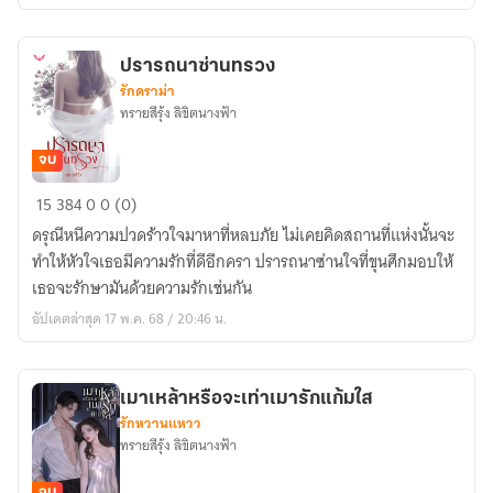
ปรารถนาซ่านทรวง
รักดราม่า
ทรายสีรุ้ง ลิขิตนางฟ้า
จบ
ปรารถนา
15
384
0
0 (0)
ซ่าน
ดรุณีหนีความปวดร้าวใจมาหาที่หลบภัย ไม่เคยคิดสถานที่แห่งนั้นจะ
ทรวง
ทำให้หัวใจเธอมีความรักที่ดีอีกครา ปรารถนาซ่านใจที่ขุนศึกมอบให้
เธอจะรักษามันด้วยความรักเช่นกัน
อัปเดตล่าสุด 17 พ.ค. 68 / 20:46 น.
เมาเหล้าหรือจะเท่าเมารักแก้มใส
รักหวานแหวว
ทรายสีรุ้ง ลิขิตนางฟ้า
จบ