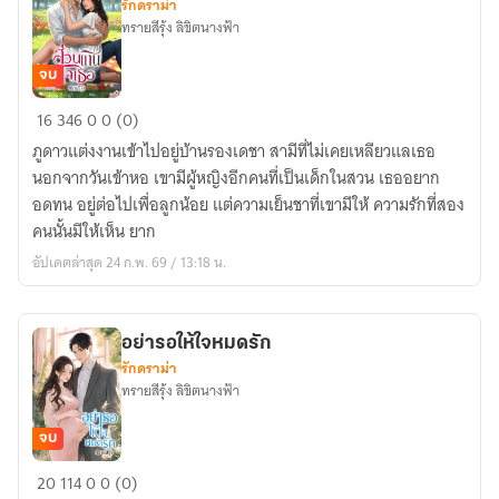
รักดราม่า
ทรายสีรุ้ง ลิขิตนางฟ้า
จบ
ส่วน
16
346
0
0 (0)
เกิน
ภูดาวแต่งงานเข้าไปอยู่บ้านรองเดชา สามีที่ไม่เคยเหลียวแลเธอ
ใจ
นอกจากวันเข้าหอ เขามีผู้หญิงอีกคนที่เป็นเด็กในสวน เธออยาก
เธอ
อดทน อยู่ต่อไปเพื่อลูกน้อย แต่ความเย็นชาที่เขามีให้ ความรักที่สอง
คนนั้นมีให้เห็น ยาก
อัปเดตล่าสุด 24 ก.พ. 69 / 13:18 น.
อย่ารอให้ใจหมดรัก
รักดราม่า
ทรายสีรุ้ง ลิขิตนางฟ้า
จบ
อย่า
20
114
0
0 (0)