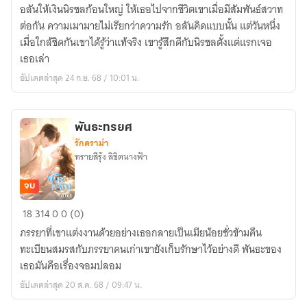
รอ
อลันให้เงินนิรชลก้อนใหญ่ ให้เธอไปจากชีวิตเขาเมื่อมีสัมพันธ์สวาท
ให้
ต่อกัน ความเมามายไม่เรียกว่าความรัก อลันคิดแบบนั้น แต่วันหนึ่ง
ใจ
เมื่อใกล้ชิดกันเขาได้รู้ว่าแท้จริง เขารู้สึกดีกับนิรชลตั้งแต่แรกเจอ
หมด
เธอเล่า
รัก
อัปเดตล่าสุด 24 ก.ย. 68 / 10:01 น.
พันธะทรยศ
รักดราม่า
ทรายสีรุ้ง ลิขิตนางฟ้า
จบ
พันธะ
18
314
0
0 (0)
ทรยศ
ภรรยาที่เขาแต่งงานด้วยอย่างเธอกลายเป็นเมียน้อยชั่วข้ามคืน
ทะเบียนสมรสกับภรรยาคนเก่าเขายังเก็บรักษาไว้อย่างดี พันธะของ
เธอมันคือเรื่องจอมปลอม
อัปเดตล่าสุด 20 ส.ค. 68 / 09:47 น.