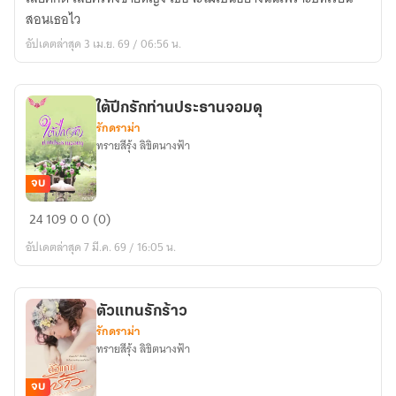
รัก
สอนเธอไว
เธอ
อัปเดตล่าสุด 3 เม.ย. 69 / 06:56 น.
ใต้ปีกรักท่านประธานจอมดุ
รักดราม่า
ทรายสีรุ้ง ลิขิตนางฟ้า
จบ
ใต้
24
109
0
0 (0)
ปีก
อัปเดตล่าสุด 7 มี.ค. 69 / 16:05 น.
รัก
ท่าน
ประธาน
ตัวแทนรักร้าว
จอม
รักดราม่า
ดุ
ทรายสีรุ้ง ลิขิตนางฟ้า
จบ