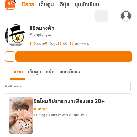
ข้ามไปยังเนื้อหาหลัก
นิยาย
เว็บตูน
อีบุ๊ก
มุมนักเขียน
ลิขิตนางฟ้า
@fungfungaem
140
นิยาย
0
เว็บตูน
11
อีบุ๊ก
13
คนติดตาม
นิยาย
เว็บตูน
อีบุ๊ก
คอลเล็กชัน
นามปากกา
ผิดไหมที่ปรารถนาเพียงเธอ 20+
รักดราม่า
ทรายสีรุ้ง ทอแสงจันทร์ ลิขิตนางฟ้า