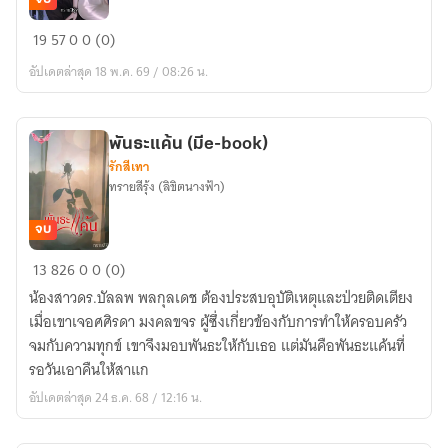
เมา
19
57
0
0 (0)
เหล้า
อัปเดตล่าสุด 18 พ.ค. 69 / 08:26 น.
หรือ
จะ
เท่า
พันธะแค้น (มีe-book)
เมา
รักสีเทา
รัก
ทรายสีรุ้ง (ลิขิตนางฟ้า)
แก้ม
ใส
จบ
พันธะ
13
826
0
0 (0)
แค้น
น้องสาวดร.บัลลพ พลกุลเดช ต้องประสบอุบัติเหตุและป่วยติดเตียง
(มีe-
เมื่อเขาเจอศศิรดา มงคลขจร ผู้ซึ่งเกี่ยวข้องกับการทำให้ครอบครัว
book)
จมกับความทุกข์ เขาจึงมอบพันธะให้กับเธอ แต่มันคือพันธะแค้นที่
รอวันเอาคืนให้สาแก
อัปเดตล่าสุด 24 ธ.ค. 68 / 12:16 น.