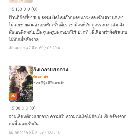
ตัวแทน
15
133
0
0 (0)
รัก
ฟ้านทีคือพี่ชายบุญธรรม ผิดไหมถ้ากมลชนกจะหลงรักเขา? แต่เขา
ร้าว
ไม่เคยชายตามองเธอสักครั้งเดียว เขามีคนที่รัก คู่ควรเหมาะสม ดัง
นั้นเธอคิดจะไปเป็นคุณครูบนดอยหนีรักปวดร้าวนี้เสีย ทว่าตั้งตัวแทบ
ไม่ทันเมื่อต้องกล
อัปเดตล่าสุด 7 มี.ค. 69 / 06:29 น.
ถึงเวลาแยกทาง
รักดราม่า
ทรายสีรุ้ง ลิขิตนางฟ้า
จบ
ถึง
15
98
0
0 (0)
เวลา
สามเดือนต้องแยกจาก ความรัก ความเห็นใจไม่ต้องไปเรียกร้องจาก
แยก
คนที่ไม่เคยรักกัน
ทาง
อัปเดตล่าสุด 6 มี.ค. 69 / 13:13 น.