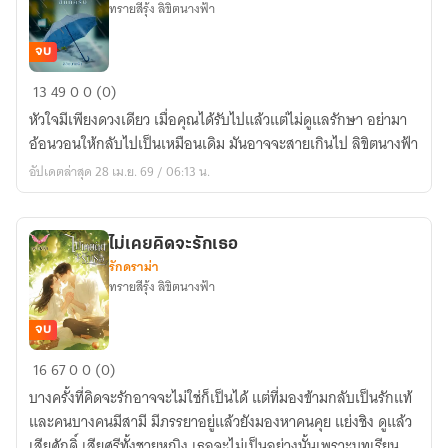
ทรายสีรุ้ง ลิขิตนางฟ้า
จบ
จะ
13
49
0
0 (0)
เอ่ย
หัวใจมีเพียงดวงเดียว เมื่อคุณได้รับไปแล้วแต่ไม่ดูแลรักษา อย่ามา
คำ
อ้อนวอนให้กลับไปเป็นเหมือนเดิม มันอาจจะสายเกินไป ลิขิตนางฟ้า
ว่า
อัปเดตล่าสุด 28 เม.ย. 69 / 06:13 น.
รัก
สัก
กี่
ไม่เคยคิดจะรักเธอ
ครั้ง
รักดราม่า
ทรายสีรุ้ง ลิขิตนางฟ้า
จบ
ไม่
16
67
0
0 (0)
เคย
บางครั้งที่คิดจะรักอาจจะไม่ใช่ก็เป็นได้ แต่ที่มองข้ามกลับเป็นรักแท้
คิด
และคนบางคนมีสามี มีภรรยาอยู่แล้วยังมองหาคนคุย แย่งชิง ดูแล้ว
จะ
เสียศักดิ์ เสียศรีทั้งชายหญิง เธอจะไม่เป็นอย่างนั้นเพราะบทเรียน