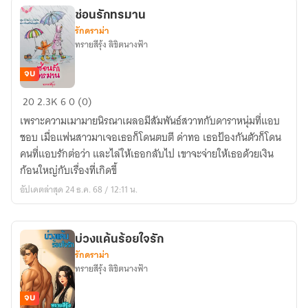
ซ่อนรักทรมาน
รักดราม่า
ทรายสีรุ้ง ลิขิตนางฟ้า
จบ
ซ่อน
20
2.3K
6
0 (0)
รัก
เพราะความเมามายนิรณาเผลอมีสัมพันธ์สวาทกับดาราหนุ่มที่แอบ
ทรมาน
ชอบ เมื่อแฟนสาวมาเจอเธอก็โดนตบตี ด่าทอ เธอป้องกันตัวก็โดน
คนที่แอบรักต่อว่า และไล่ให้เธอกลับไป เขาจะจ่ายให้เธอด้วยเงิน
ก้อนใหญ่กับเรื่องที่เกิดขึ้
อัปเดตล่าสุด 24 ธ.ค. 68 / 12:11 น.
บ่วงแค้นร้อยใจรัก
รักดราม่า
ทรายสีรุ้ง ลิขิตนางฟ้า
จบ