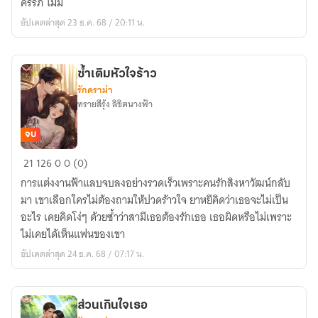
ครรภ์ ไม่มี
อัปเดตล่าสุด 23 ธ.ค. 68 / 20:11 น.
ซ้ำเติมหัวใจร้าว
รักดราม่า
ทรายสีรุ้ง ลิขิตนางฟ้า
จบ
ซ้ำ
21
126
0
0 (0)
เติม
การแต่งงานฟ้าแลบจบลงอย่างรวดเร็วเพราะคนรักสิงหาวัฒน์กลับ
หัวใจ
มา เขาเลือกใครไม่ต้องถามให้ปวดร้าวใจ ยาหยีคิดว่าเธอจะไม่เป็น
ร้าว
อะไร เคยคิดโง่ๆ ด้วยซ้ำว่าสามีเธอต้องรักเธอ เธอผิดหรือไม่เพราะ
ไม่เคยได้เห็นแฟนของเขา
อัปเดตล่าสุด 24 ธ.ค. 68 / 07:17 น.
ส่วนเกินใจเธอ