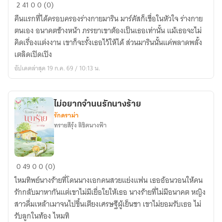
ผิด
2
41
0
0 (0)
ไหม
คืนแรกที่ได้ครอบครองร่างกายมาริน มาร์คัสก็เชื่อในหัวใจ ร่างกาย
ที่
ตนเอง อนาคตข้างหน้า ภรรยาเขาต้องเป็นเธอเท่านั้น แม้เธอจะไม่
ปรารถนา
คิดเรื่องแต่งงาน เขาก็จะรั้งเธอไว้ให้ได้ ส่วนมารินนั้นแค่พลาดพลั้ง
เพียง
เตลิดเปิดเปิง
เธอ
อัปเดตล่าสุด 19 ก.ค. 69 / 10:13 น.
20+
ไม่อยากจำนนรักนางร้าย
รักดราม่า
ทรายสีรุ้ง ลิขิตนางฟ้า
ไม่
0
49
0
0 (0)
อยาก
ไหมทิพย์นางร้ายที่โดนนางเอกคนสวยแย่งแฟน เธออ้อนวอนให้คน
จำนน
รักกลับมาหากันแต่เขาไม่มีเยื่อใยให้เธอ นางร้ายที่ไม่มีอนาคต หญิง
รัก
สาวดื่มเหล้าเมาจนไปขึ้นเตียงเศรษฐีผู้เย็นชา เขาไม่ยอมรับเธอ ไม่
นาง
รับลูกในท้อง ไหมทิ