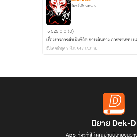
จันทร์เดือนหนาว
วิถี
6
525
0
0 (0)
ชีวิต
เรื่องราวการดำเนินชีวิต การเดินทาง การพานพบ
ของ
อัปเดตล่าสุด 9 มี.ค. 64 / 17:31 น.
จิ้งจอก
น้อย
นิยาย Dek-D
App ที่จะทำให้คุณอ่านนิยายจนวาง