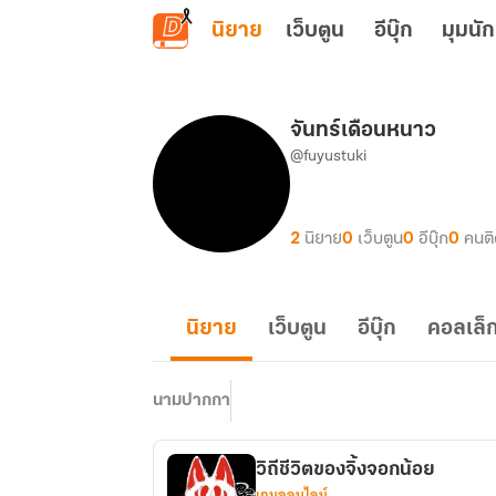
ข้ามไปยังเนื้อหาหลัก
นิยาย
เว็บตูน
อีบุ๊ก
มุมนัก
จันทร์เดือนหนาว
@fuyustuki
2
นิยาย
0
เว็บตูน
0
อีบุ๊ก
0
คนต
นิยาย
เว็บตูน
อีบุ๊ก
คอลเล็ก
นามปากกา
วิถีชีวิตของจิ้งจอกน้อย
เกมออนไลน์