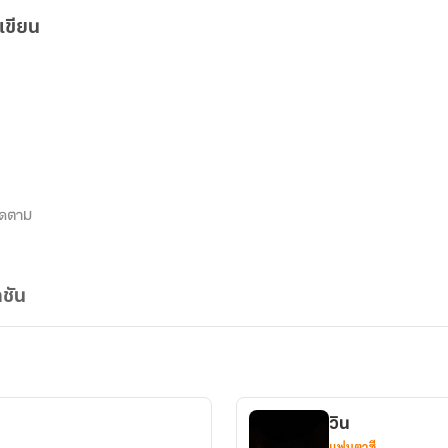
เขียน
ิดตาม
ชัน
วิน
แฟนตาซี