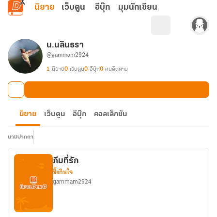
ข้ามไปยังเนื้อหาหลัก
นิยาย
เว็บตูน
อีบุ๊ก
มุมนักเขียน
น.นลินธรา
@gammam2924
1
นิยาย
0
เว็บตูน
0
อีบุ๊ก
0
คนติดตาม
นิยาย
เว็บตูน
อีบุ๊ก
คอลเล็กชัน
นามปากกา
ภีมที่รัก
ซึ้งกินใจ
gammam2924