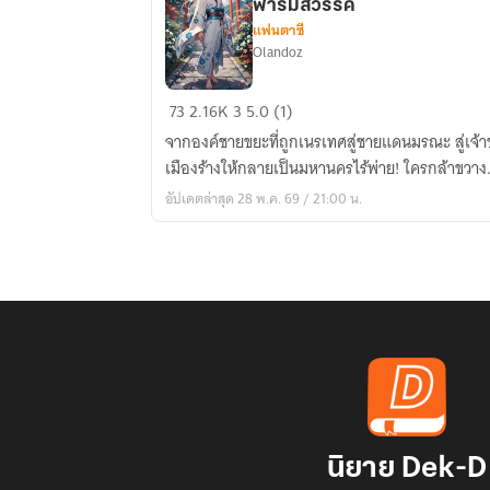
ฟาร์มสวรรค์
แฟนตาซี
Olandoz
เกิด
73
2.16K
3
5.0 (1)
ใหม่
จากองค์ชายขยะที่ถูกเนรเทศสู่ชายแดนมรณะ สู่เจ้า
เป็น
เมืองร้างให้กลายเป็นมหานครไร้พ่าย! ใครกล้าขวาง..
องค์
อัปเดตล่าสุด 28 พ.ค. 69 / 21:00 น.
ชาย
ขยะ
ที่
ถูก
เนรเทศ
โชค
ดี
ที่
ข้า
มี
นิยาย Dek-D
ระบบ