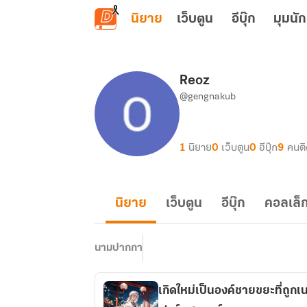
ข้ามไปยังเนื้อหาหลัก
นิยาย
เว็บตูน
อีบุ๊ก
มุมนัก
Reoz
@gengnakub
1
นิยาย
0
เว็บตูน
0
อีบุ๊ก
9
คนต
นิยาย
เว็บตูน
อีบุ๊ก
คอลเล็ก
นามปากกา
เกิดใหม่เป็นองค์ชายขยะที่ถูกเ