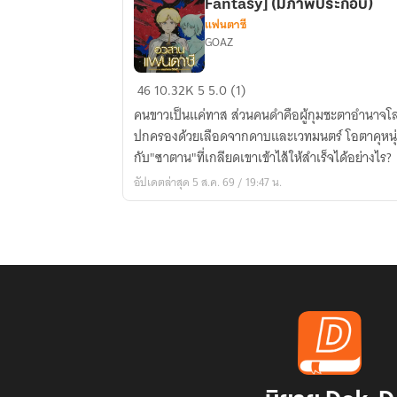
Fantasy] (มีภาพประกอบ)
แฟนตาซี
GOAZ
The
46
10.32K
5
5.0 (1)
Ending
คนขาวเป็นแค่ทาส ส่วนคนดำคือผู้กุมชะตาอำนาจโลก 
of
ปกครองด้วยเลือดจากดาบและเวทมนตร์ โอตาคุหนุ่มผ
Fantasy
กับ"ซาตาน"ที่เกลียดเขาเข้าไส้ให้สำเร็จได้อย่างไร?
-
อัปเดตล่าสุด 5 ส.ค. 69 / 19:47 น.
อวสาน
แฟนตาซี
[Dark
Fantasy]
(มี
ภาพ
ประกอบ)