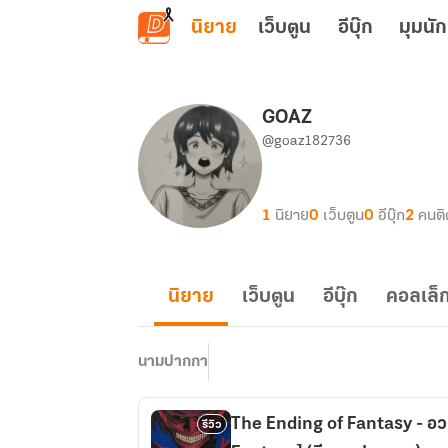
ข้ามไปยังเนื้อหาหลัก
นิยาย
เว็บตูน
อีบุ๊ก
มุมนัก
GOAZ
@goaz182736
1
นิยาย
0
เว็บตูน
0
อีบุ๊ก
2
คนต
นิยาย
เว็บตูน
อีบุ๊ก
คอลเล็ก
นามปากกา
The Ending of Fantasy - อ
รีวิว