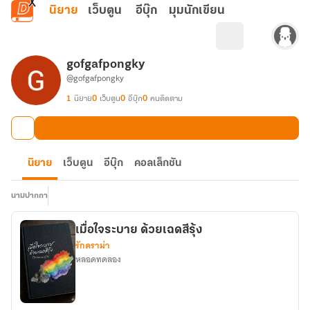
ข้ามไปยังเนื้อหาหลัก
นิยาย
เว็บตูน
อีบุ๊ก
มุมนักเขียน
gofgafpongky
@gofgafpongky
1
นิยาย
0
เว็บตูน
0
อีบุ๊ก
0
คนติดตาม
นิยาย
เว็บตูน
อีบุ๊ก
คอลเล็กชัน
นามปากกา
เมื่อใจระบาย ด้วยเฉดสีรุ้ง
รักดราม่า
หลอดทดลอง