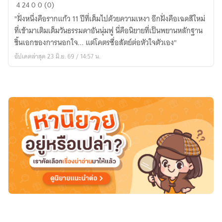
เมื่อ
4
24
0
0 (0)
ใจ
"ฝั่งหนึ่งคือรากแก้ว 11 ปีที่เต็มไปด้วยความเหงา อีกฝั่งคือเฉดสีใหม่
ระบาย
ที่เข้ามาเติมเต็มวันธรรมดาอันนุ่มฟู นี่คือนิยายที่เป็นพยานหลักฐาน
ด้วย
ชิ้นเอกของการนอกใจ... แต่โคตรซื่อสัตย์ต่อหัวใจตัวเอง"
เฉด
อัปเดตล่าสุด 23 มิ.ย. 69 / 14:57 น.
สี
รุ้ง