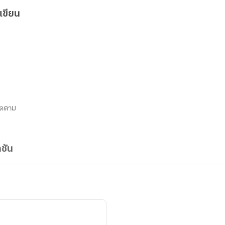
เขียน
ิดตาม
ชัน