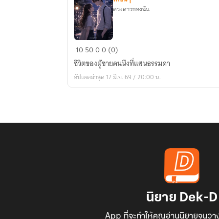
ดวงดาวของฉัน
แค่
10
50
0
0 (0)
คน
ชีวิตของผู้ชายคนนึงที่แสนธรรมดา
ธรรมดา
อัปเดตล่าสุด 17 มิ.ย. 69 / 20:00 น.
คน
นึง
นิยาย Dek-D
App ที่จะทำให้คุณอ่านนิยายจนวาง