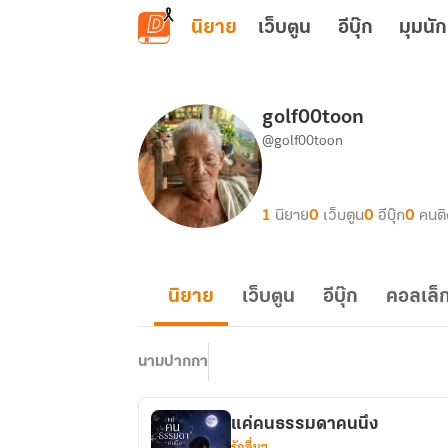
ข้ามไปยังเนื้อหาหลัก
นิยาย
เว็บตูน
อีบุ๊ก
มุมนัก
golf00toon
@golf00toon
1
นิยาย
0
เว็บตูน
0
อีบุ๊ก
0
คนต
นิยาย
เว็บตูน
อีบุ๊ก
คอลเล็ก
นามปากกา
แค่คนธรรมดาคนนึง
รักอื่นๆ