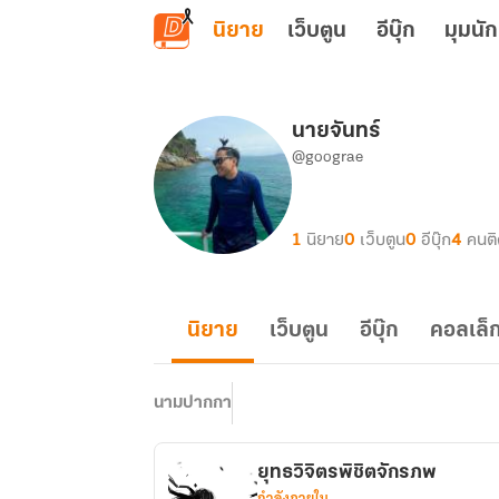
ข้ามไปยังเนื้อหาหลัก
นิยาย
เว็บตูน
อีบุ๊ก
มุมนัก
นายจันทร์
@goograe
1
นิยาย
0
เว็บตูน
0
อีบุ๊ก
4
คนต
นิยาย
เว็บตูน
อีบุ๊ก
คอลเล็ก
นามปากกา
ยุทธวิจิตรพิชิตจักรภพ
กำลังภายใน