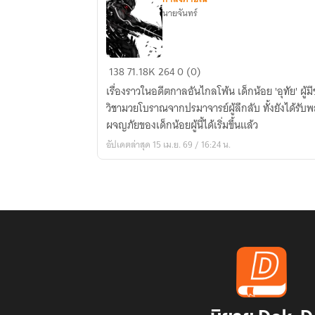
นายจันทร์
ยุทธ
138
71.18K
264
0 (0)
วิจิตร
เรื่องราวในอดีตกาลอันไกลโพ้น เด็กน้อย 'อุทัย' ผู
พิชิต
วิชามวยโบราณจากปรมาจารย์ผู้ลึกลับ ทั้งยังได้รับ
จักรภพ
ผจญภัยของเด็กน้อยผู้นี้ได้เริ่มขึ้นแล้ว
อัปเดตล่าสุด 15 เม.ย. 69 / 16:24 น.