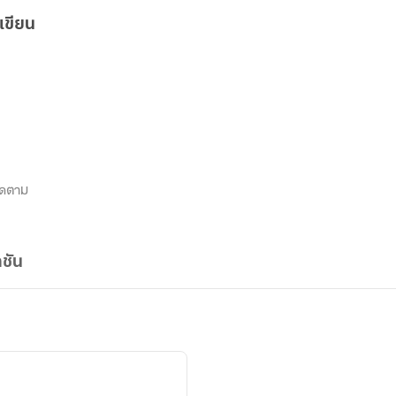
เขียน
ิดตาม
ชัน