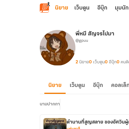
ข้ามไปยังเนื้อหาหลัก
นิยาย
เว็บตูน
อีบุ๊ก
มุมนัก
พี่หมี สัญจรไปมา
@gpuu
2
นิยาย
0
เว็บตูน
0
อีบุ๊ก
0
คนต
นิยาย
เว็บตูน
อีบุ๊ก
คอลเล็ก
นามปากกา
ตำนานที่สูญสลาย ของอัศวินผู
แฟนตาซี