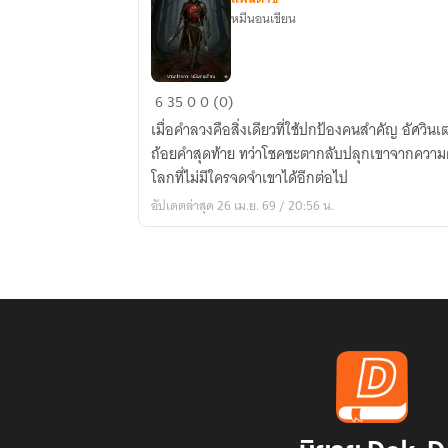
หมีนอนเขียน
ตำนาน
6
35
0
0 (0)
ที่
เมื่อคำลวงคือสิ่งเดียวที่ใช้ปกป้องคนสำคัญ อัศวินเฒ
สูญ
ถ้อยคำสุดท้าย ทว่าโชคชะตากลับปลุกเขาจากความ
สลาย
โลกที่ไม่มีใครจดจำเขาได้อีกต่อไป
ของ
อัปเดตล่าสุด 26 เม.ย. 69 / 20:56 น.
อัศวิน
ผู้
กล่าว
คำ
ลวง