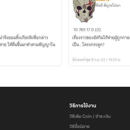
พี่หมี สัญจรไปมา
ตำนาน
10
789
17
0 (0)
ที่
่าจึงยอมทิ้งเกียรติเพื่อกล่าว
เรื่องราวของอัศวินไร้พ่ายผู้ถู
สูญ
ตาย ให้ตื่นขึ้นมาทำตามสัญญาใน
เป็น...โครงกระดูก?
สลาย
ของ
อัปเดตล่าสุด 8 ก.ย. 63 / 19:55 น.
อัศวิน
ไร้
พ่าย
วิธีการใช้งาน
วิธีเติม Coin / ชำระเงิน
วิธีซื้อนิยาย