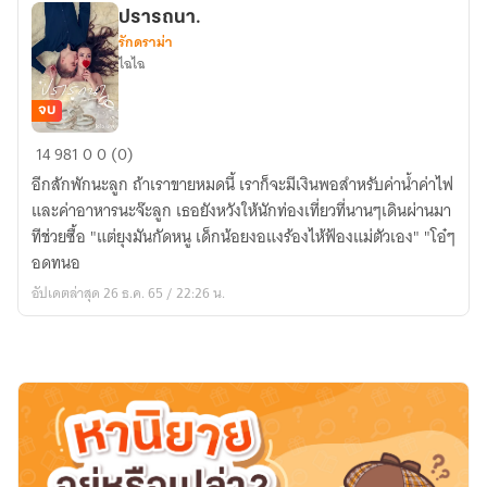
ปรารถนา.
รักดราม่า
ไฉไฉ
จบ
ปรารถนา.
14
981
0
0 (0)
อีกสักพักนะลูก ถ้าเราขายหมดนี้ เราก็จะมีเงินพอสำหรับค่าน้ำค่าไฟ
และค่าอาหารนะจ๊ะลูก เธอยังหวังให้นักท่องเที่ยวที่นานๆเดินผ่านมา
ทีช่วยซื้อ "แต่ยุงมันกัดหนู เด็กน้อยงอแงร้องไห้ฟ้องแม่ตัวเอง" "โอ๋ๆ
อดทนอ
อัปเดตล่าสุด 26 ธ.ค. 65 / 22:26 น.