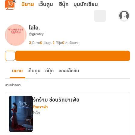
ข้ามไปยังเนื้อหาหลัก
นิยาย
เว็บตูน
อีบุ๊ก
มุมนักเขียน
ไฉไฉ.
@greatcy
3
นิยาย
0
เว็บตูน
2
อีบุ๊ก
0
คนติดตาม
นิยาย
เว็บตูน
อีบุ๊ก
คอลเล็กชัน
นามปากกา
รักร้าย ซ่อนรักมาเฟีย
รักดราม่า
ไฉไฉ