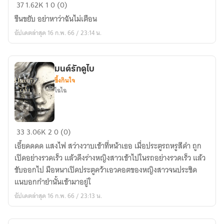
รัก
37
1.62K
1
0 (0)
ร้าย
ขืนขยับ อย่าหาว่าฉันไม่เตือน
ซ่อน
อัปเดตล่าสุด 16 ก.พ. 66 / 23:14 น.
รัก
มาเฟีย
มนต์รักดูไบ
ซึ้งกินใจ
ไฉไฉ
มนต์
33
3.06K
2
0 (0)
รัก
เอี้ยดดดด แสงไฟ สว่างวาบเข้าที่หน้าเธอ เมื่อประตูรถหรูสีดำ ถูก
ดูไบ
เปิดอย่างรวดเร็ว แล้วดึงร่างหญิงสาวเข้าไปในรถอย่างรวดเร็ว แล้ว
ขับออกไป มือหนาเปิดประตูคว้าเอวคอตของหญิงสาวจนประชิด
แนบอกกำยำนั้นเข้ามาอยู่ใ
อัปเดตล่าสุด 16 ก.พ. 66 / 23:13 น.