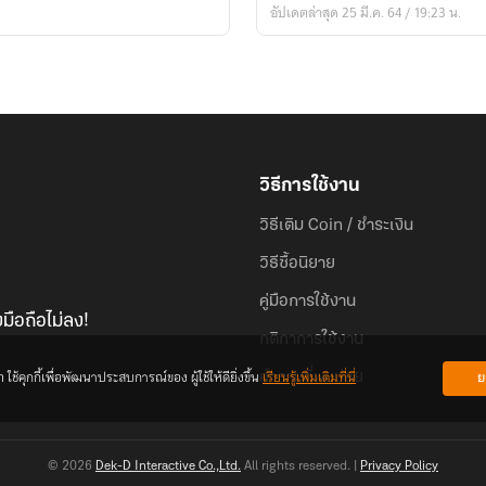
อัปเดตล่าสุด 25 มี.ค. 64 / 19:23 น.
oc
)
痕
跡
:
chaperon
:
วิธีการใช้งาน
ติด
วิธีเติม Coin / ชำระเงิน
สอย
ห้อย
วิธีซื้อนิยาย
ตาม
คู่มือการใช้งาน
มือถือไม่ลง!
กติกาการใช้งาน
้คุกกี้เพื่อพัฒนาประสบการณ์ของ ผู้ใช้ให้ดียิ่งขึ้น
เรียนรู้เพิ่มเติมที่นี่
ย
คำถามที่พบบ่อย
© 2026
Dek-D Interactive Co.,Ltd.
All rights reserved. |
Privacy Policy