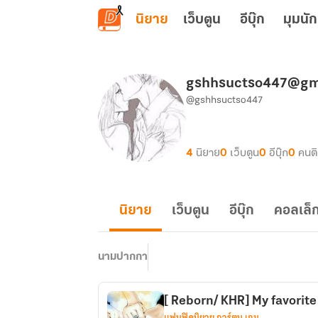
ข้ามไปยังเนื้อหาหลัก
นิยาย
เว็บตูน
อีบุ๊ก
มุมนัก
gshhsuctso447@gm
@gshhsuctso447
4
นิยาย
0
เว็บตูน
0
อีบุ๊ก
0
คนต
นิยาย
เว็บตูน
อีบุ๊ก
คอลเล็ก
นามปากกา
[ Reborn/ KHR] My favorite
แฟนฟิคนิยาย การ์ตูน เกม