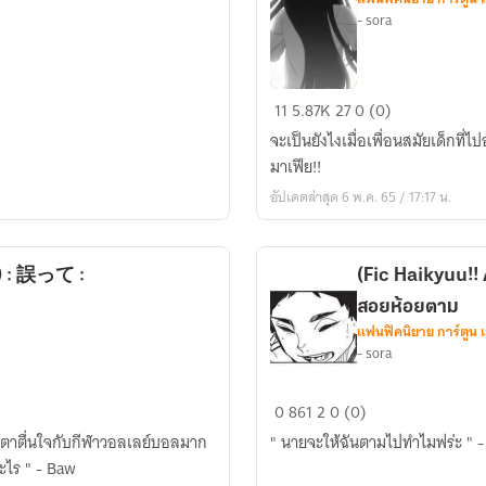
- sora
//REBORN//
11
5.87K
27
0 (0)
เมื่อ
จะเป็นยังไงเมื่อเพื่อนสมัยเด็กที่ไ
เพื่อน
มาเฟีย!!
วัย
อัปเดตล่าสุด 6 พ.ค. 65 / 17:17 น.
เด็ก
กลาย
เป็น
 ) : 誤って :
(Fic Haikyuu!! Akaashi x oc )痕
มาเฟีย!
สอยห้อยตาม
แฟนฟิคนิยาย การ์ตูน 
- sora
(Fic
0
861
2
0 (0)
Haikyuu!!
ตื่นตาตื่นใจกับกีฬาวอลเลย์บอลมาก
" นายจะให้ฉันตามไปทำไมฟร่ะ " - 
Akaashi
ออะไร " - Baw
x