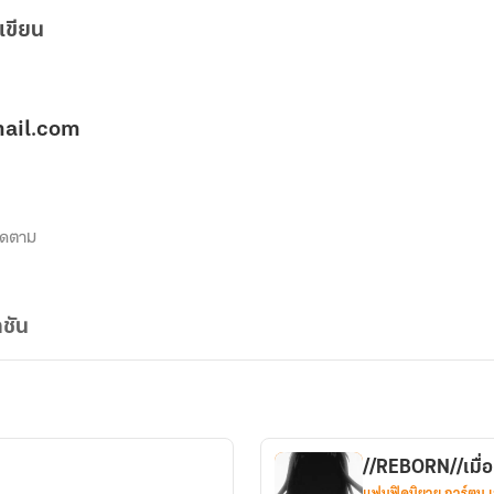
เขียน
ail.com
ิดตาม
ชัน
//REBORN//เมื่อ
แฟนฟิคนิยาย การ์ตูน 