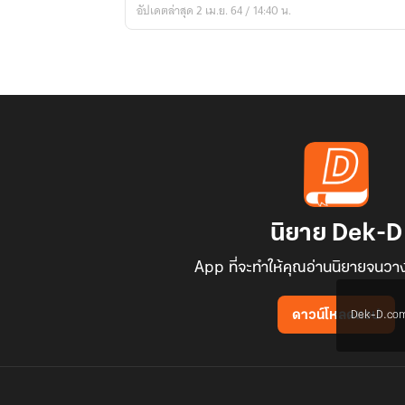
อัปเดตล่าสุด 2 เม.ย. 64 / 14:40 น.
oc
)
:
誤
っ
て
:
coincidental
บังเอิญ
นิยาย Dek-D
App ที่จะทำให้คุณอ่านนิยายจนวาง
Dek-D.com ใช
ดาวน์โหลดแอป