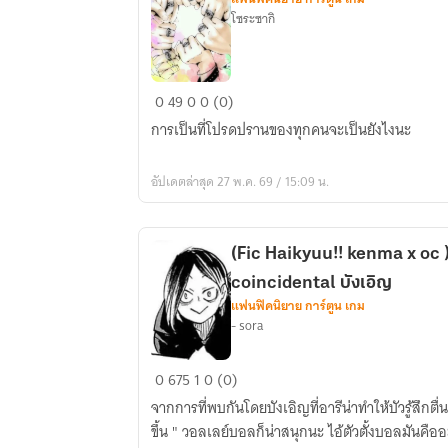
โซระซากิ
[
0
49
0
0 (0)
Reborn/
การเป็นที่โปรดปรานของทุกคนจะเป็นยังไงนะ
KHR]
My
อัปเดตล่าสุด 27 พ.ค. 69 / 15:09 น.
favorite
(Fic Haikyuu!! kenma x oc
coincidental บังเอิญ
แฟนฟิคนิยาย การ์ตูน เกม
- sora
(Fic
0
675
1
0 (0)
Haikyuu!!
จากการที่พบกันโดยบังเอิญที่อารีน่าทำให้บัวรู้สึก
kenma
ขึ้น " วอลเลย์บอลก็น่าสนุกนะ ไอ้ตัวตั้งบอลมันคื
x