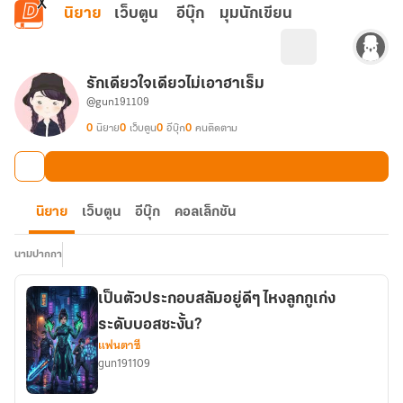
ข้ามไปยังเนื้อหาหลัก
นิยาย
เว็บตูน
อีบุ๊ก
มุมนักเขียน
รักเดียวใจเดียวไม่เอาฮาเร็ม
@gun191109
0
นิยาย
0
เว็บตูน
0
อีบุ๊ก
0
คนติดตาม
นิยาย
เว็บตูน
อีบุ๊ก
คอลเล็กชัน
นามปากกา
เป็นตัวประกอบสลัมอยู่ดีๆ ไหงลูกกูเก่ง
ระดับบอสซะงั้น?
แฟนตาซี
gun191109