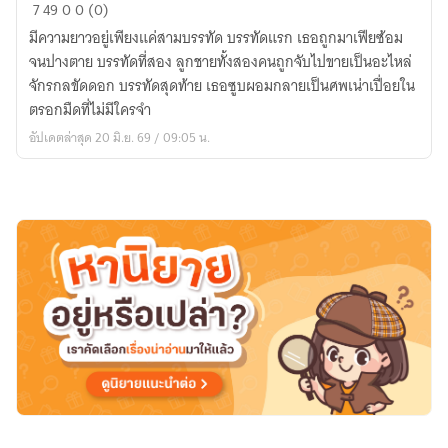
เป็น
7
49
0
0 (0)
ตัวประกอบ
มีความยาวอยู่เพียงแค่สามบรรทัด ​บรรทัดแรก เธอถูกมาเฟียซ้อม
สลัม
จนปางตาย บรรทัดที่สอง ลูกชายทั้งสองคนถูกจับไปขายเป็นอะไหล่
อยู่
จักรกลขัดดอก บรรทัดสุดท้าย เธอซูบผอมกลายเป็นศพเน่าเปื่อยใน
ดีๆ
ตรอกมืดที่ไม่มีใครจำ
ไหง
อัปเดตล่าสุด 20 มิ.ย. 69 / 09:05 น.
ลูก
กู
เก่ง
ระดับ
บอส
ซะ
งั้น?