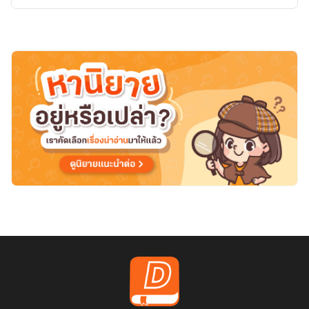
ศาสตรา
ไร้
พ่าย