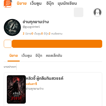
ข้ามไปยังเนื้อหาหลัก
นิยาย
เว็บตูน
อีบุ๊ก
มุมนักเขียน
อ่านทุกยามว่าง
@guygointer1
2
นิยาย
0
เว็บตูน
0
อีบุ๊ก
2
คนติดตาม
นิยาย
เว็บตูน
อีบุ๊ก
คอลเล็กชัน
นามปากกา
หลิวอี้ ผู้กลืนกินสวรรค์
แฟนตาซี
อ่านทุกยามว่าง