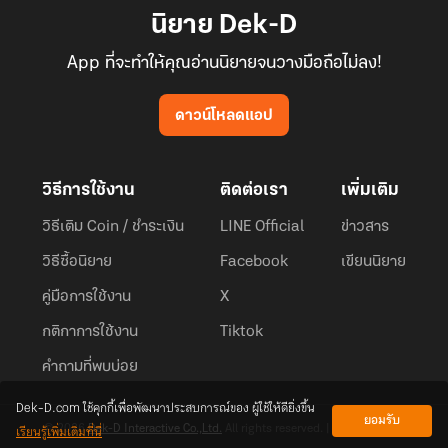
นิยาย Dek-D
App ที่จะทำให้คุณอ่านนิยายจนวางมือถือไม่ลง!
ดาวน์โหลดแอป
วิธีการใช้งาน
ติดต่อเรา
เพิ่มเติม
วิธีเติม Coin / ชำระเงิน
LINE Official
ข่าวสาร
วิธีซื้อนิยาย
Facebook
เขียนนิยาย
คู่มือการใช้งาน
X
กติกาการใช้งาน
Tiktok
คำถามที่พบบ่อย
Dek-D.com ใช้คุกกี้เพื่อพัฒนาประสบการณ์ของ ผู้ใช้ให้ดียิ่งขึ้น
ยอมรับ
เรียนรู้เพิ่มเติมที่นี่
© 2026
Dek-D Interactive Co.,Ltd.
All rights reserved. |
Privacy Policy