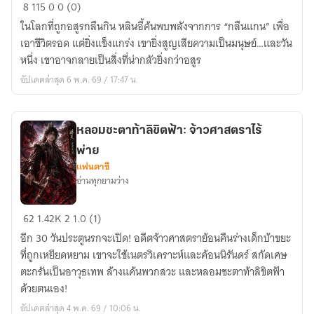
หลิว
8
115
0
0 (0)
อี้
ในโลกที่ถูกอสูรกลืนกิน หลินอี้ค้นพบพลังจากการ “กลืนแกน” เพื่อ
ผู้
เอาชีวิตรอด แต่ยิ่งแข็งแกร่ง เขายิ่งสูญเสียความเป็นมนุษย์…และวัน
กลืน
หนึ่ง เขาอาจกลายเป็นสิ่งที่น่ากลัวยิ่งกว่าอสูร
กิน
อัปเดตล่าสุด 6 พ.ค. 69 / 17:47 น.
สวรรค์
หลอมชะตาท้าลิขิตฟ้า: จ้าวศาสตราไร้
พ่าย
แฟนตาซี
อ่านทุกยามว่าง
หลอม
62
1.42K
2
1.0 (1)
ชะตา
อีก 30 วันประตูนรกจะเปิด! อดีตจ้าวศาสตราย้อนคืนร่างเด็กบ้าขยะ
ท้า
ที่ถูกเหยียดหยาม เขาจะใช้เนตรวิเคราะห์และค้อนนิรันดร์ สกัดเศษ
ลิขิต
ตะกรันเป็นอาวุธเทพ ล้างแค้นพวกสวะ และหลอมชะตาท้าลิขิตฟ้า
ฟ้า:
ด้วยตนเอง!
จ้าว
อัปเดตล่าสุด 4 พ.ค. 69 / 10:06 น.