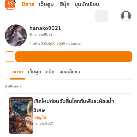
ข้ามไปยังเนื้อหาหลัก
นิยาย
เว็บตูน
อีบุ๊ก
มุมนักเขียน
hanako9021
@hanako9021
4
นิยาย
0
เว็บตูน
0
อีบุ๊ก
5
คนติดตาม
นิยาย
เว็บตูน
อีบุ๊ก
คอลเล็กชัน
นามปากกา
เกิดใหม่ก่อนวันสิ้นโลกกับพันธะห้องน้ำ
วิเศษ
ผจญภัย
hanako9021