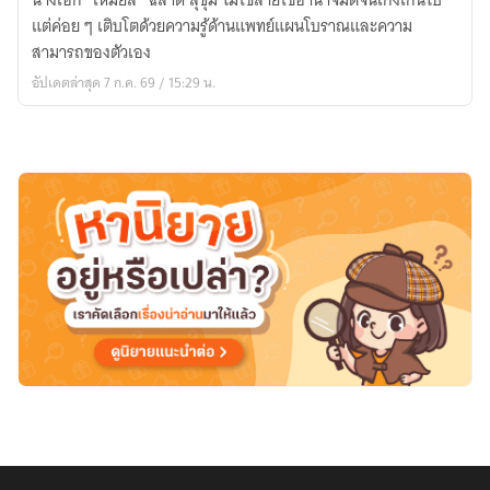
นางเอก "เหมยลี่" ฉลาด สุขุม ไม่ใช่สายใช้อำนาจมิติจนเก่งเกินไป
กลับ
แต่ค่อย ๆ เติบโตด้วยความรู้ด้านแพทย์แผนโบราณและความ
สู่
สามารถของตัวเอง
ชนบท
อัปเดตล่าสุด 7 ก.ค. 69 / 15:29 น.
ปี
1990
พร้อม
มิติ
สมุนไพร