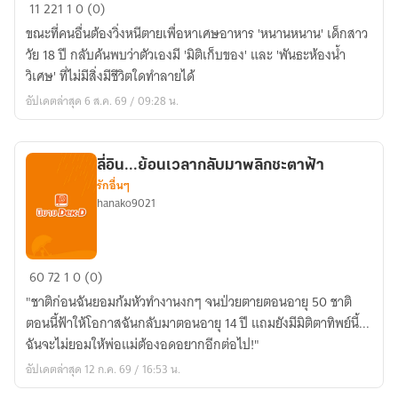
เกิด
11
221
1
0 (0)
ใหม่
ขณะที่คนอื่นต้องวิ่งหนีตายเพื่อหาเศษอาหาร 'หนานหนาน' เด็กสาว
ก่อน
วัย 18 ปี กลับค้นพบว่าตัวเองมี 'มิติเก็บของ' และ 'พันธะห้องน้ำ
วัน
วิเศษ' ที่ไม่มีสิ่งมีชีวิตใดทำลายได้
สิ้น
อัปเดตล่าสุด 6 ส.ค. 69 / 09:28 น.
โลก
กับ
พันธะ
ลี่อิน...ย้อนเวลากลับมาพลิกชะตาฟ้า
ห้องน้ำ
รักอื่นๆ
วิเศษ
hanako9021
ลี่
60
72
1
0 (0)
อิน...ย้อน
"ชาติก่อนฉันยอมก้มหัวทำงานงกๆ จนป่วยตายตอนอายุ 50 ชาติ
เวลา
ตอนนี้ฟ้าให้โอกาสฉันกลับมาตอนอายุ 14 ปี แถมยังมีมิติตาทิพย์นี้...
กลับ
ฉันจะไม่ยอมให้พ่อแม่ต้องอดอยากอีกต่อไป!"
มา
อัปเดตล่าสุด 12 ก.ค. 69 / 16:53 น.
พลิก