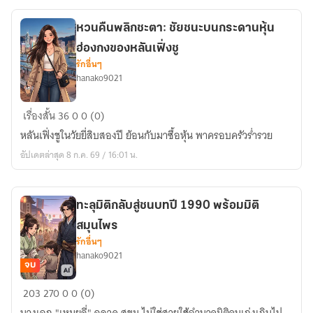
ชะตา
ฟ้า
หวนคืนพลิกชะตา: ชัยชนะบนกระดานหุ้น
ฮ่องกงของหลันเฟิ่งชู
รักอื่นๆ
hanako9021
หวน
เรื่องสั้น
36
0
0 (0)
คืน
หลันเฟิ่งชูในวัยยี่สิบสองปี ย้อนกับมาซื้อหุ้น พาครอบครัวร่ำรวย
พลิก
อัปเดตล่าสุด 8 ก.ค. 69 / 16:01 น.
ชะตา:
ชัยชนะ
บน
ทะลุมิติกลับสู่ชนบทปี 1990 พร้อมมิติ
กระดาน
สมุนไพร
หุ้น
รักอื่นๆ
ฮ่องกง
hanako9021
ของ
จบ
หลันเฟิ่ง
ทะลุ
203
270
0
0 (0)
ชู
มิติ