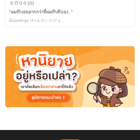
KILL
0
77
0
0 (0)
เมื่อ
"ผมรักเธอมากกว่าที่ผมรักตัวเอง.."
รัก
อัปเดตล่าสุด 14 ก.ย. 61 / 21:17 น.
มัน
ฝังใจ