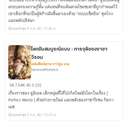
จะเป็นอย่างไรหากคุณรู้เรื่องราวทั้งหมดของโลกวันพีซ? ลูซิเอลคือผู้
กัปตัน
ครอบครองความรู้นั้น แต่แทนที่จะเดินตามโชคชะตาที่ถูกกำหนดไว้
โจร
เขาเลือกที่จะเป็นผู้สร้างมันขึ้นมาเองด้วย "ระบบเช็คอิน" สุดโกง
สลัด
และพลังปริศนา
อาร์
อัปเดตล่าสุด 9 ก.ค. 68 / 17:36 น.
เคน
โลกอันสมบูรณ์แบบ : การจุติของราชา
วีรชน
แฟนฟิคนิยาย การ์ตูน เกม
haruroseflorence
โลก
58
7.54K
45
0 (0)
อัน
เรื่องราวของ ลูมิเอล เด็กหนุ่มที่ได้ไปเกิดใหม่ยังโลกในเรื่อง [
สมบูรณ์
Perfect World ] ด้วยร่างกายใหม่ และพลังของราชาวีรชน กิลกา
แบบ
เมซ
:
อัปเดตล่าสุด 5 ก.ค. 68 / 12:25 น.
การ
จุติ