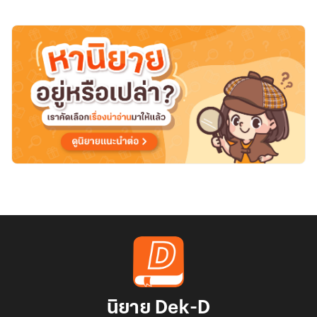
ของ
ราชา
วีรชน
นิยาย Dek-D