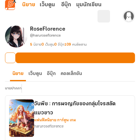
ข้ามไปยังเนื้อหาหลัก
นิยาย
เว็บตูน
อีบุ๊ก
มุมนักเขียน
RoseFlorence
@haruroseflorence
5
นิยาย
0
เว็บตูน
0
อีบุ๊ก
109
คนติดตาม
นิยาย
เว็บตูน
อีบุ๊ก
คอลเล็กชัน
นามปากกา
วันพีซ : การผจญภัยของกลุ่มโจรสลัด
แมวขาว
แฟนฟิคนิยาย การ์ตูน เกม
haruroseflorence