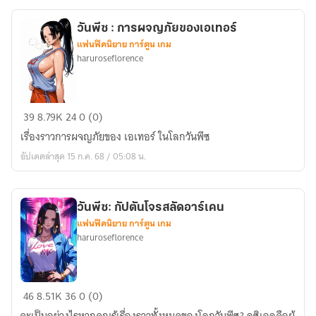
ทอง
แห่ง
วันพีซ : การผจญภัยของเอเทอร์
โลก
แฟนฟิคนิยาย การ์ตูน เกม
โจร
haruroseflorence
สลัด
วัน
39
8.79K
24
0 (0)
พีซ
เรื่องราวการผจญภัยของ เอเทอร์ ในโลกวันพีซ
:
อัปเดตล่าสุด 15 ก.ค. 68 / 05:08 น.
การ
ผจญ
ภัย
วันพีซ: กัปตันโจรสลัดอาร์เคน
ของ
แฟนฟิคนิยาย การ์ตูน เกม
เอ
haruroseflorence
เท
อร์
วัน
46
8.51K
36
0 (0)
พีซ: