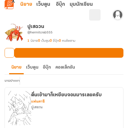
ข้ามไปยังเนื้อหาหลัก
นิยาย
เว็บตูน
อีบุ๊ก
มุมนักเขียน
ปูเสฉวน
@hermitcrab555
1
นิยาย
0
เว็บตูน
0
อีบุ๊ก
0
คนติดตาม
นิยาย
เว็บตูน
อีบุ๊ก
คอลเล็กชัน
นามปากกา
ตื่นเช้ามาก็เหยียบจอมมารเลยครับ
แฟนตาซี
ปูเสฉวน