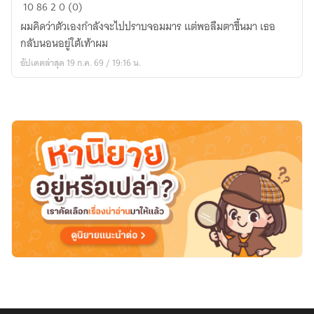
ตื่น
10
86
2
0 (0)
เช้า
ผมคิดว่าตัวเองกำลังจะไปปราบจอมมาร แต่พอลืมตาขึ้นมา เธอ
มา
กลับนอนอยู่ใต้เท้าผม
ก็
อัปเดตล่าสุด 19 ก.ค. 69 / 19:16 น.
เหยียบ
จอม
มาร
เลย
ครับ