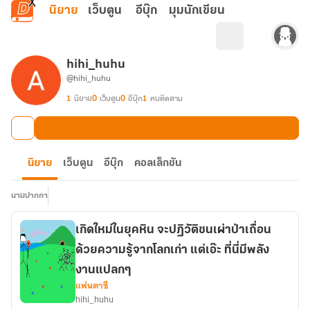
ข้ามไปยังเนื้อหาหลัก
นิยาย
เว็บตูน
อีบุ๊ก
มุมนักเขียน
hihi_huhu
@hihi_huhu
1
นิยาย
0
เว็บตูน
0
อีบุ๊ก
1
คนติดตาม
นิยาย
เว็บตูน
อีบุ๊ก
คอลเล็กชัน
นามปากกา
เกิดใหม่ในยุคหิน จะปฏิวัติชนเผ่าป่าเถื่อน
ด้วยความรู้จากโลกเก่า แต่เอ๊ะ ที่นี่มีพลัง
งานแปลกๆ
แฟนตาซี
hihi_huhu