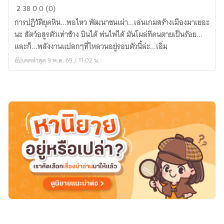
เกิด
2
38
0
0 (0)
ใหม่
การปฏิวัติยุคหิน...พอไหว พัฒนาชนเผ่า...เล่นเกมสร้างเมืองมาเยอะ
ใน
นะ สัตว์อสูรตัวเท่าช้าง บินได้ พ่นไฟได้ มันโผล่ทีคนตายเป็นร้อย...
ยุค
และก็...พลังงานแปลกๆที่ไหลวนอยู่รอบตัวนี้ล่ะ...เอิ่ม
หิน
อัปเดตล่าสุด 9 พ.ค. 69 / 11:02 น.
จะ
ปฏิวัติ
ชน
เผ่า
ป่า
เถื่อน
ด้วย
ความ
รู้
จาก
โลก
เก่า
แต่
เอ๊ะ