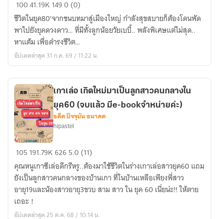
พัด
100
41.19K
149
0 (0)
พา
ชีวิตในยุค80’จากชนบทมาสู่เมืองใหญ่ กำลังสุขสบายก็ต้องโดนพัด
สาว
พาไปยังยุคดวงดาว… ที่มีทั้งลูกน้อยวัยเบบี้.. พลังพิเศษแต่ไม่สุด..
น้อย80’ข้าม
หาแต้ม เพื่อดำรงชีวิต…
กาล
อัปเดตล่าสุด 31 ก.ค. 69 / 11:22 น.
ไป
ยุค
ดวงดาว
เกาเล่อ เกิดใหม่มาเป็นลูกสาวคนกลางใน
/
ยุค60 (จบแล้ว มีe-bookจำหน่ายค่ะ)
[จิ้ง]
อดีต ปัจจุบัน อนาคต
hipastel
เกา
105
191.79K
626
5.0 (11)
เล่อ
คุณหนูเกาซีเล่อดีกรีหรู..ต้องมาใช้ชีวิตในร่างเกาเล่อสาวยุค60 แถม
เกิด
ยังเป็นลูกสาวคนกลางของบ้านเกา ที่ในบ้านเหลือเพียงพี่สาว
ใหม่
อายุ19และน้องสาวอายุ3ขวบ สาม สาว ใน ยุค 60 เนี่ยน่ะ!! ให้ตาย
มา
เถอะ！
เป็น
อัปเดตล่าสุด 25 ต.ค. 68 / 10:14 น.