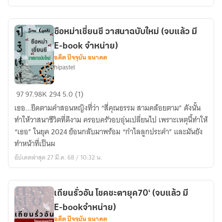
ลูกสาว
คนกลาง
ใน
ซือหม่าเชี่ยนซี วาสนาฉบับใหม่ (จบแล้ว มี
ยุค60
E-book จำหน่าย)
(จบ
อดีต ปัจจุบัน อนาคต
แล้ว
hipastel
มีe-
bookจำหน่าย
ซือ
97
97.98K
294
5.0 (1)
ค่ะ)
หม่า
เธอ...ยึดตามคำสอนหญิงที่ว่า “สี่คุณธรรม สามคล้อยตาม” ดังนั้น
เชี่ยน
ทำให้วาสนาชีวิตที่ดีงาม ครอบครัวอบอุ่นเปลี่ยนไป เพราะเหตุนี้ทำให้
ซี
“เธอ” ในยุค 2024 ย้อนกลับมาพร้อม “กำไลลูกประคำ” และมันยัง
วาสนา
ทำหน้าที่เป็นผ
ฉบับ
อัปเดตล่าสุด 27 มี.ค. 68 / 10:32 น.
ใหม่
(จบ
แล้ว
เถียนรั่วอัน โชคชะตายุค70‘ (จบแล้ว มี
มี
E-bookจำหน่าย)
E-
อดีต ปัจจุบัน อนาคต
book