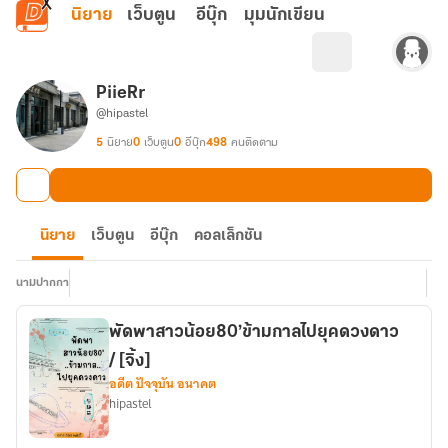
ข้ามไปยังเนื้อหาหลัก
นิยาย
เว็บตูน
อีบุ๊ก
มุมนักเขียน
PiieRr
@hipastel
5
นิยาย
0
เว็บตูน
0
อีบุ๊ก
498
คนติดตาม
นิยาย
เว็บตูน
อีบุ๊ก
คอลเล็กชัน
นามปากกา
พัดพาสาวน้อย80’ข้ามกาลไปยุคดวงดาว
/ [จิ้ง]
อดีต ปัจจุบัน อนาคต
hipastel