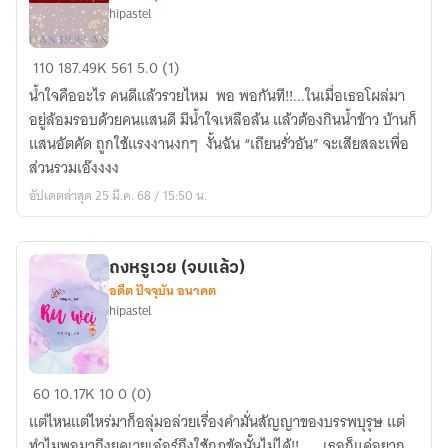
hipastel
จำหน่าย)
เถีย
110
187.49K
561
5.0 (1)
นรั่
น้ำใจคืออะไร คนดีแล้วรวยไหม พอ พอกันที!!...ในเมื่อเธอโผล่มา
วอัน
อยู่ล้อมรอบด้วยคนแสนดี มีน้ำใจเหลือล้น แล้วต้องกินน้ำข้าว บ้านก็
โชค
แสนอัตคัด ถูกใช้แรงงานงกๆ งั้นฉัน “เถียนรั่วอัน” จะเสียสละเพื่อ
ชะตา
ส่วนรวมเอ๊งงงง
ยุค70‘
อัปเดตล่าสุด 25 มี.ค. 68 / 15:50 น.
(จบ
แล้ว
มี
ถงหรูเวย (จบแล้ว)
E-
อดีต ปัจจุบัน อนาคต
bookจำหน่าย)
hipastel
ถง
60
10.17K
10
0 (0)
หรู
แต่ไหนแต่ไหร่มาก็อลุ่มอล่วยเรื่องคำมั่นสัญญาของบรรพบุรุษ แต่
เวย
ทำไมพอมาถึงยุคเวยเอ๋อร์ถึงใช้กฏข้อนั้นไม่ได้!! .....เธอก็แค่อยาก