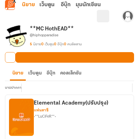
ข้ามไปยังเนื้อหาหลัก
นิยาย
เว็บตูน
อีบุ๊ก
มุมนักเขียน
**MC HothEAD**
@hiphopparadise
5
นิยาย
0
เว็บตูน
0
อีบุ๊ก
0
คนติดตาม
นิยาย
เว็บตูน
อีบุ๊ก
คอลเล็กชัน
นามปากกา
Elemental Academy(ปรับปรุง)
แฟนตาซี
•**LuCiFeR**•