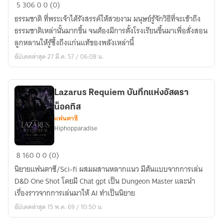
Elemental
5
306
0
0 (0)
Academy(ปรับปรุง)
ธรรมชาติ ที่พระเจ้าได้รังสรรค์ให้สวยงาม มนุษย์รู้จักวิธีที่จะเข้าถึง
ธรรมชาติเหล่านั้นมากขึ้น จนต้องมีการตั้งโรงเรียนขึ้นมาเพื่อสั่งสอน
ลูกหลานให้รู้ซึ้งถึงแก่นแท้ของพลังเหล่านี้
อัปเดตล่าสุด 27 มี.ค. 57 / 06:08 น.
Lazarus Requiem บันทึกแห่งอัสตรา
น็อคทิส
แฟนตาซี
Hiphopparadise
Lazarus
8
160
0
0 (0)
Requiem
นิยายแฟนตาซี/Sci-fi ผสมผสานหลากแนว มีต้นแบบจากการเล่น
บันทึก
D&D One Shot โดยมี Chat gpt เป็น Dungeon Master และนำ
แห่ง
เรื่องราวจากการเล่นมาให้ AI ทำเป็นนิยาย
อัส
อัปเดตล่าสุด 15 พ.ค. 69 / 10:50 น.
ตรา