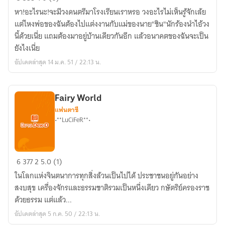
เซ่อ
หา!อะไรนะ!จะมีวงดนตรีมาโรงเรียนเราหรอ วงอะไรไม่เห็นรู้จักเล้ย
ซ่า
แต่ไหงพ่อของฉันต้องไปแต่งงานกับแม่ของนาย"ชิน"นักร้องนำไอ้วง
กับ
นี้ด้วยเนี่ย แถมต้องมาอยู่บ้านเดียวกันอีก แล้วอนาคตของฉันจะเป็น
ซุป
ยังไงเนี่ย
เปอร์
อัปเดตล่าสุด 14 ม.ค. 51 / 22:13 น.
ส
ตาร์
สุด
Fairy World
เฮ้ว
แฟนตาซี
•**LuCiFeR**•
Fairy
6
377
2
5.0 (1)
World
ในโลกแห่งจินตนาการทุกสิ่งล้วนเป็นไปได้ ประชาชนอยู่กันอย่าง
สงบสุข เครื่องจักรและธรรมชาติรวมเป็นหนึ่งเดียว กษัตริย์ครองราช
ด้วยธรรม แต่แล้ว...
อัปเดตล่าสุด 5 ก.ค. 50 / 22:13 น.