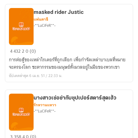
น็อค
ทิส
masked rider Justic
แฟนตาซี
•**LuCiFeR**•
masked
4
432
2
0 (0)
rider
การต่อสู้ของเหล่าไรเดอร์ที่ถูกเลือก เพื่อกำจัดเหล่าบาเบลที่หมาย
Justic
จะครองโลก ชะตากรรมของมนุษย์ทั้งมวลอยู่ในมือของพวกเขา
อัปเดตล่าสุด 6 เม.ย. 51 / 22:33 น.
นางสาวเซ่อซ่ากับซุปเปอร์สตาร์สุดเฮ้ว
รักหวานแหวว
•**LuCiFeR**•
นางสาว
3
358
4
0 (0)