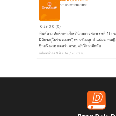
hmikhawphukhihna
ทะลุ
0
29
0
0 (0)
มิติ
พิมพ์ดาว นักศึกษาเกียรตินิยมแห่งศตวรรษที่ 21 ปร
มา
มิติมาอยู่ในร่างของหญิงสาวท้องลูกฝาแฝดชายหญิ
เป็น
อีกหนึ่งคน! แต่ทว่า ครอบครัวฝั่งสามีกลับ
คุณ
อัปเดตล่าสุด 9 มิ.ย. 69 / 20:09 น.
แม่
ลูก
แฝด
พร้อม
มิติ
ลับ
พา
รวย