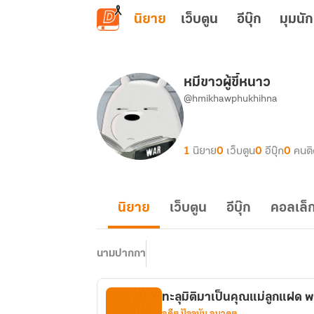
ข้ามไปยังเนื้อหาหลัก
นิยาย
เว็บตูน
อีบุ๊ก
มุมนัก
หมีขาวผู้ขี้หนาว
@hmikhawphukhihna
1
นิยาย
0
เว็บตูน
0
อีบุ๊ก
0
คนต
นิยาย
เว็บตูน
อีบุ๊ก
คอลเล็ก
นามปากกา
ทะลุมิติมาเป็นคุณแม่ลูกแฝด 
อดีต ปัจจุบัน อนาคต