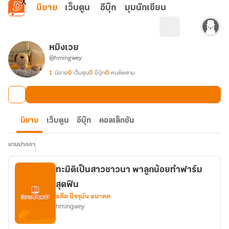
ข้ามไปยังเนื้อหาหลัก
นิยาย
เว็บตูน
อีบุ๊ก
มุมนักเขียน
หมิงเวย
@hmingwey
1
นิยาย
0
เว็บตูน
0
อีบุ๊ก
0
คนติดตาม
นิยาย
เว็บตูน
อีบุ๊ก
คอลเล็กชัน
นามปากกา
ทะมิติเป็นสาวชาวนา พาลูกน้อยทำฟาร์ม
สุดฟิน
อดีต ปัจจุบัน อนาคต
hmingwey