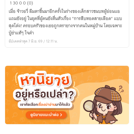
ทะ
1
30
0
0 (0)
มิติ
เมื่อ จ้าวอวี่ ลืมตาขึ้นมาอีกครั้งในร่างของเด็กสาวชนบทผู้อ่อนแอ
เป็น
แถมยังอยู่ ในยุคที่ผู้คนยังตื่นตัวเรื่อง "การสืบทอดสายเลือด" แบบ
สาว
สุดโต่ง! ครอบครัวของเธอถูกตรายางจากคนในหมู่บ้าน โดยเฉพาะ
ชาวนา
ปู่ย่าแท้ๆ ใจดำ
พา
อัปเดตล่าสุด 7 มิ.ย. 69 / 12:11 น.
ลูก
น้อย
ทำ
ฟาร์ม
สุด
ฟิน