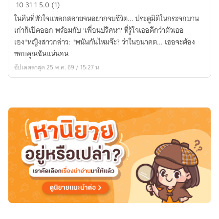
แด่
10
31
1
5.0 (1)
เธอ
ในคืนที่หัวใจแหลกสลายจนอยากจบชีวิต... ประตูมิติในกระจกบาน
ผู้
เก่าก็เปิดออก พร้อมกับ 'เพื่อนปริศนา' ที่รู้ใจเธอดีกว่าตัวเธอ
ร่วง
เอง"หญิงสาวกล่าว: "พนันกันไหมจ๊ะ? ว่าในอนาคต... เธอจะต้อง
หล่น
ขอบคุณฉันแน่นอน
อัปเดตล่าสุด 25 พ.ค. 69 / 15:27 น.