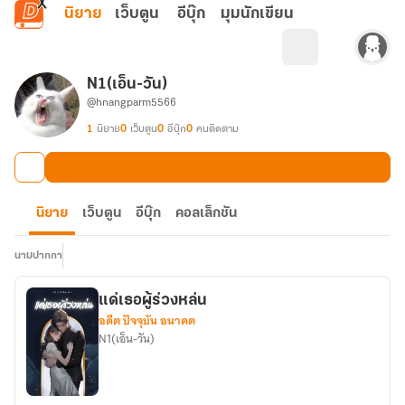
ข้ามไปยังเนื้อหาหลัก
นิยาย
เว็บตูน
อีบุ๊ก
มุมนักเขียน
N1(เอ็น-วัน)
@hnangparm5566
1
นิยาย
0
เว็บตูน
0
อีบุ๊ก
0
คนติดตาม
นิยาย
เว็บตูน
อีบุ๊ก
คอลเล็กชัน
นามปากกา
แด่เธอผู้ร่วงหล่น
อดีต ปัจจุบัน อนาคต
N1(เอ็น-วัน)