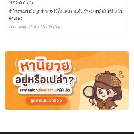
Chronicle
4
52
0
0 (0)
of
ถ้าโชคซะตามันถูกกำหนดไว้ตั้งแต่แรกแล้ว ข้าจะเผามันให้เป็นเถ้า
the
ถ่านเอง
Sea
อัปเดตล่าสุด 26 มิ.ย. 69 / 19:49 น.
of
Stars
บันทึก
มหาสมุทร
แห่ง
ดวงดาว