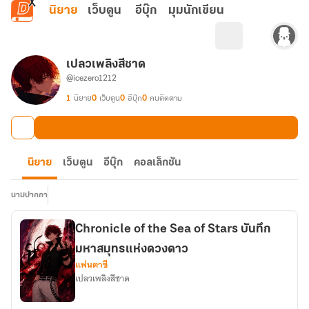
ข้ามไปยังเนื้อหาหลัก
นิยาย
เว็บตูน
อีบุ๊ก
มุมนักเขียน
เปลวเพลิงสีชาด
@icezero1212
1
นิยาย
0
เว็บตูน
0
อีบุ๊ก
0
คนติดตาม
นิยาย
เว็บตูน
อีบุ๊ก
คอลเล็กชัน
นามปากกา
Chronicle of the Sea of Stars บันทึก
มหาสมุทรแห่งดวงดาว
แฟนตาซี
เปลวเพลิงสีชาด