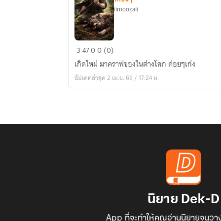
iimoozaii
เกิด
3
47
0
0 (0)
ใหม่
เกิดใหม่ มาคราฟของในต่างโลก ค่อยๆเก่ง
ทั้งที
อัปเดตล่าสุด 2 เม.ย. 69 / 17:24 น.
ดัน
ได้
สกิล
ฟาร์ม
เทพ
ใน
โลก
อันตราย
นิยาย Dek-D
App ที่จะทำให้คุณอ่านนิยายจนวาง