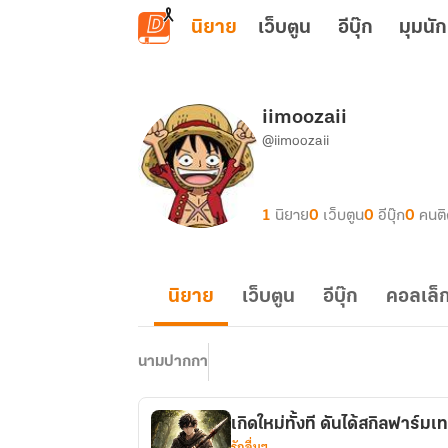
ข้ามไปยังเนื้อหาหลัก
นิยาย
เว็บตูน
อีบุ๊ก
มุมนัก
iimoozaii
@iimoozaii
1
นิยาย
0
เว็บตูน
0
อีบุ๊ก
0
คนต
นิยาย
เว็บตูน
อีบุ๊ก
คอลเล็ก
นามปากกา
เกิดใหม่ทั้งที ดันได้สกิลฟาร์
รักอื่นๆ